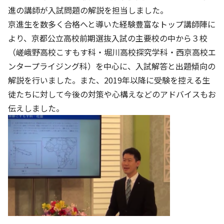
株主・投資家の皆さまへ
沿革
京進リクルートInstagram
育児・暮らし
進の講師が入試問題の解説を担当しました。
個人情報保護方針
CSRレポート
ビジョン／経営方針
社歌
京進生を数多く合格へと導いた経験豊富なトップ講師陣に
新卒採用情報
京進グループの事業所
特別警報発令時の授業について
社会貢献活動
より、京都公立高校前期選抜入試の主要校の中から３校
連結業績・財務
本社所在地
新卒採用デジタルパンフレット
Copyright © KYOSHIN Co., Ltd. All rights reserved.
（嵯峨野高校こすもす科・堀川高校探究学科・西京高校エ
ミャンマーへの支援活動
IRライブラリー
京進グループが目指す姿
ンタープライジング科）を中心に、入試解答と出題傾向の
中途採用
オリジナルバッグプロジェクト
解説を行いました。また、2019年以降に受験を控える生
IRカレンダー
子会社および関係会社
講師（アルバイト）募集
徒たちに対して今後の対策や心構えなどのアドバイスもお
清華・京進発展フォーラム
ディスクロージャーポリシー
フランチャイズ事業
保育事業 採用
伝えしました。
立木奨学金
よくあるご質問
ソーシャルメディア公式アカウント
日本語教育事業 採用
価値創造の取り組み
免責事項
介護事業 採用
DX（デジタル変革）
IRお問合せ
DXビジョン・DX戦略
Kyoshin Digital Academy
卓越した安全・安心を目指して