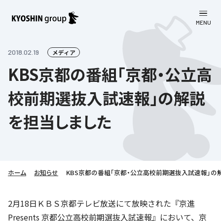
MENU
CLOSE
お知らせ
2018.02.19
メディア
KBS京都の番組「京都・公立高
会社案内
校前期選抜入試速報」の解説
事業一覧
会社案内
を担当しました
京進グループについて
企業理念
学習塾
教育理念
株主・投資家向け情報
学びの成果
サステナビリティ
社長挨拶
学習塾について
ホーム
お知らせ
KBS京都の番組「京都・公立高校前期選抜入試速報」の
採用情報
お客さま満足度向上の取り組み
株主・投資家向け情報
会社概要／組織図
語学学習
労働環境向上の取り組み
株主・株式関連情報
採用情報
Company’s Profile
2月18日ＫＢＳ京都テレビ放送にて放映された『京進
お問い合わせ
ライフキャリア
人材育成の取り組み
Presents 京都公立高校前期選抜入試速報』において、京
利用規約