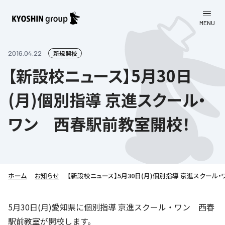
MENU
CLOSE
お知らせ
2016.04.22
新規開校
【新設校ニュース】5月30日
会社案内
(月)個別指導 京進スクール・
事業一覧
会社案内
ワン 西春駅前教室開校！
京進グループについて
企業理念
学習塾
教育理念
株主・投資家向け情報
学びの成果
サステナビリティ
社長挨拶
学習塾について
ホーム
お知らせ
【新設校ニュース】5月30日(月)個別指導 京進スクール
採用情報
お客さま満足度向上の取り組み
株主・投資家向け情報
会社概要／組織図
語学学習
労働環境向上の取り組み
株主・株式関連情報
採用情報
Company’s Profile
5月30日(月)愛知県に個別指導 京進スクール・ワン 西春
お問い合わせ
ライフキャリア
人材育成の取り組み
駅前教室が開校します。
利用規約