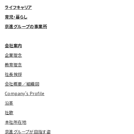
ライフキャリア
育児・暮らし
京進グループの事業所
会社案内
企業理念
教育理念
社長挨拶
会社概要／組織図
Company’s Profile
沿革
社歌
本社所在地
京進グループが目指す姿