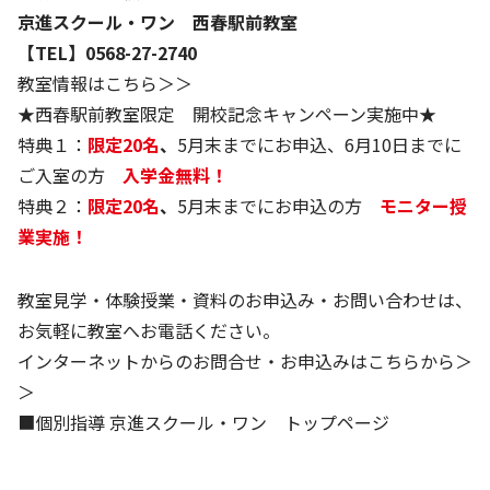
株主・投資家の皆さまへ
沿革
京進リクルートInstagram
育児・暮らし
京進スクール・ワン 西春駅前教室
個人情報保護方針
CSRレポート
ビジョン／経営方針
社歌
【TEL】0568-27-2740
新卒採用情報
京進グループの事業所
特別警報発令時の授業について
社会貢献活動
教室情報はこちら＞＞
連結業績・財務
本社所在地
新卒採用デジタルパンフレット
Copyright © KYOSHIN Co., Ltd. All rights reserved.
★西春駅前教室限定 開校記念キャンペーン実施中★
ミャンマーへの支援活動
IRライブラリー
京進グループが目指す姿
特典１：
限定20名
、
5月末までにお申込、6月10日までに
中途採用
オリジナルバッグプロジェクト
ご入室の方
入学金無料！
IRカレンダー
子会社および関係会社
講師（アルバイト）募集
特典２：
限定20名
、
5月末までにお申込の方
モニター授
清華・京進発展フォーラム
ディスクロージャーポリシー
フランチャイズ事業
保育事業 採用
業実施！
立木奨学金
よくあるご質問
ソーシャルメディア公式アカウント
日本語教育事業 採用
価値創造の取り組み
教室見学・体験授業・資料のお申込み・お問い合わせは、
免責事項
介護事業 採用
お気軽に教室へお電話ください。
DX（デジタル変革）
IRお問合せ
インターネットからのお問合せ・お申込みはこちらから＞
＞
DXビジョン・DX戦略
■個別指導 京進スクール・ワン トップページ
Kyoshin Digital Academy
卓越した安全・安心を目指して