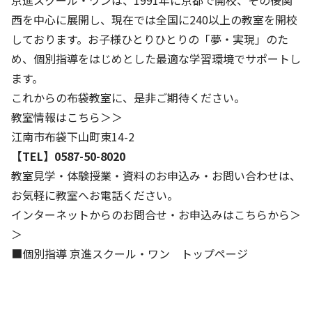
京進スクール・ワンは、1991年に京都で開校、その後関
株主・投資家の皆さまへ
沿革
京進リクルートInstagram
育児・暮らし
西を中心に展開し、現在では全国に240以上の教室を開校
個人情報保護方針
CSRレポート
ビジョン／経営方針
社歌
新卒採用情報
しております。お子様ひとりひとりの「夢・実現」のた
京進グループの事業所
特別警報発令時の授業について
社会貢献活動
連結業績・財務
本社所在地
め、個別指導をはじめとした最適な学習環境でサポートし
新卒採用デジタルパンフレット
Copyright © KYOSHIN Co., Ltd. All rights reserved.
ミャンマーへの支援活動
ます。
IRライブラリー
京進グループが目指す姿
中途採用
これからの布袋教室に、是非ご期待ください。
オリジナルバッグプロジェクト
IRカレンダー
子会社および関係会社
教室情報はこちら＞＞
講師（アルバイト）募集
清華・京進発展フォーラム
江南市布袋下山町東14-2
ディスクロージャーポリシー
フランチャイズ事業
保育事業 採用
【TEL】0587-50-8020
立木奨学金
よくあるご質問
ソーシャルメディア公式アカウント
教室見学・体験授業・資料のお申込み・お問い合わせは、
日本語教育事業 採用
価値創造の取り組み
お気軽に教室へお電話ください。
免責事項
介護事業 採用
インターネットからのお問合せ・お申込みはこちらから＞
DX（デジタル変革）
IRお問合せ
＞
DXビジョン・DX戦略
■個別指導 京進スクール・ワン トップページ
Kyoshin Digital Academy
卓越した安全・安心を目指して