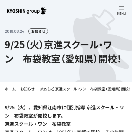
MENU
CLOSE
お知らせ
2018.08.24
お知らせ
9/25（火）京進スクール・ワ
会社案内
ン 布袋教室（愛知県）開校！
事業一覧
会社案内
京進グループについて
企業理念
学習塾
教育理念
株主・投資家向け情報
ホーム
学びの成果
サステナビリティ
お知らせ
9/25（火）京進スクール・ワン 布袋教室（愛知県）開校！
社長挨拶
学習塾について
採用情報
お客さま満足度向上の取り組み
株主・投資家向け情報
9/25（火）、愛知県江南市に個別指導 京進スクール・ワ
会社概要／組織図
語学学習
ン 布袋教室が開校します。
労働環境向上の取り組み
株主・株式関連情報
採用情報
Company’s Profile
お問い合わせ
京進スクール・ワン 布袋教室
ライフキャリア
人材育成の取り組み
利用規約