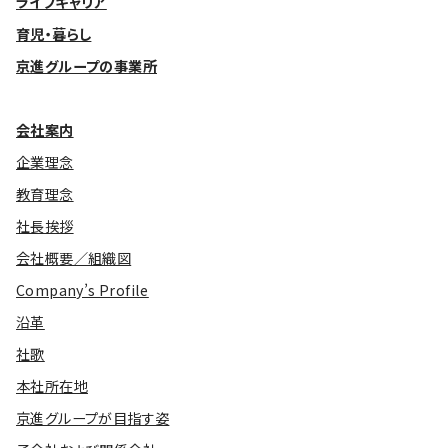
ライフキャリア
育児・暮らし
京進グループの事業所
会社案内
企業理念
教育理念
社長挨拶
会社概要／組織図
Company’s Profile
沿革
社歌
本社所在地
京進グループが目指す姿