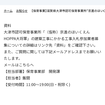
株主・投資家の皆さまへ
沿革
京進リクルートInstagram
育児・暮らし
個人情報保護方針
CSRレポート
ビジョン／経営方針
社歌
ホーム
お知らせ
【保育事業】滋賀県大津市認可保育事業所「京進のほいく
新卒採用情報
京進グループの事業所
特別警報発令時の授業について
社会貢献活動
連結業績・財務
本社所在地
新卒採用デジタルパンフレット
Copyright © KYOSHIN Co., Ltd. All rights reserved.
資料
ミャンマーへの支援活動
IRライブラリー
京進グループが目指す姿
中途採用
大津市認可保育事業所「（仮称）京進のほいくえん
オリジナルバッグプロジェクト
IRカレンダー
子会社および関係会社
HOPPA大将軍」の建築工事にかかる工事入札参加業者募
講師（アルバイト）募集
清華・京進発展フォーラム
集についての詳細はリンク先「資料」をご確認下さい。
ディスクロージャーポリシー
フランチャイズ事業
保育事業 採用
また、ご質問に関しては下記メールアドレスまでお願いい
立木奨学金
よくあるご質問
ソーシャルメディア公式アカウント
たします。
日本語教育事業 採用
価値創造の取り組み
メールはこちらへ
免責事項
介護事業 採用
【担当部署】保育事業部 開発課
DX（デジタル変革）
IRお問合せ
【担当者】飯間
【受付時間】11:00〜19:00(日・祝除く)
DXビジョン・DX戦略
Kyoshin Digital Academy
卓越した安全・安心を目指して