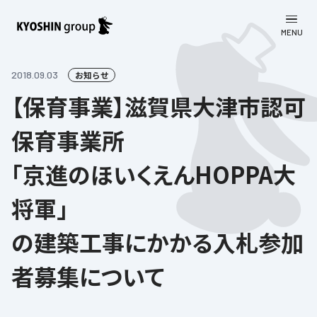
MENU
CLOSE
お知らせ
2018.09.03
お知らせ
【保育事業】滋賀県大津市認可
会社案内
保育事業所
事業一覧
会社案内
「京進のほいくえんHOPPA大
京進グループについて
企業理念
学習塾
将軍」
教育理念
株主・投資家向け情報
学びの成果
サステナビリティ
の建築工事にかかる入札参加
社長挨拶
学習塾について
採用情報
お客さま満足度向上の取り組み
株主・投資家向け情報
会社概要／組織図
者募集について
語学学習
労働環境向上の取り組み
株主・株式関連情報
採用情報
Company’s Profile
お問い合わせ
ライフキャリア
人材育成の取り組み
利用規約