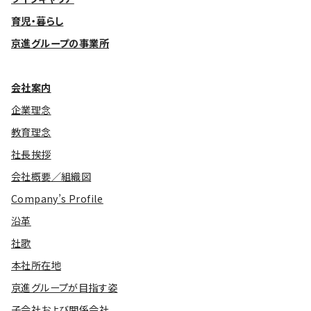
育児・暮らし
京進グループの事業所
会社案内
企業理念
教育理念
社長挨拶
会社概要／組織図
Company’s Profile
沿革
社歌
本社所在地
京進グループが目指す姿
子会社および関係会社