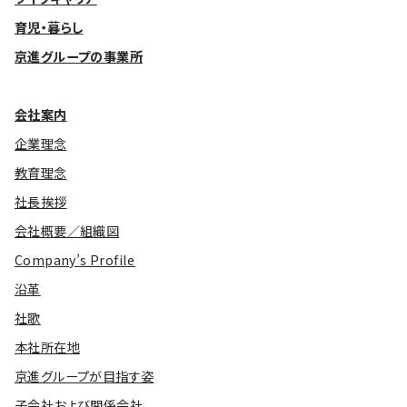
育児・暮らし
京進グループの事業所
会社案内
企業理念
教育理念
社長挨拶
会社概要／組織図
Company’s Profile
沿革
社歌
本社所在地
京進グループが目指す姿
子会社および関係会社