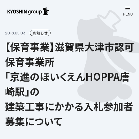
MENU
CLOSE
お知らせ
2018.09.03
お知らせ
【保育事業】滋賀県大津市認可
会社案内
保育事業所
事業一覧
会社案内
「京進のほいくえんHOPPA唐
京進グループについて
企業理念
学習塾
崎駅」の
教育理念
株主・投資家向け情報
学びの成果
サステナビリティ
建築工事にかかる入札参加者
社長挨拶
学習塾について
採用情報
お客さま満足度向上の取り組み
株主・投資家向け情報
会社概要／組織図
募集について
語学学習
労働環境向上の取り組み
株主・株式関連情報
採用情報
Company’s Profile
お問い合わせ
ライフキャリア
人材育成の取り組み
利用規約