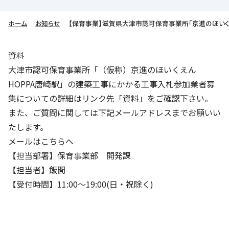
株主・投資家の皆さまへ
沿革
京進リクルートInstagram
育児・暮らし
個人情報保護方針
CSRレポート
ビジョン／経営方針
社歌
ホーム
お知らせ
【保育事業】滋賀県大津市認可保育事業所「京進のほいく
新卒採用情報
京進グループの事業所
特別警報発令時の授業について
社会貢献活動
連結業績・財務
本社所在地
新卒採用デジタルパンフレット
Copyright © KYOSHIN Co., Ltd. All rights reserved.
資料
ミャンマーへの支援活動
IRライブラリー
京進グループが目指す姿
中途採用
大津市認可保育事業所「（仮称）京進のほいくえん
オリジナルバッグプロジェクト
IRカレンダー
子会社および関係会社
HOPPA唐崎駅」の建築工事にかかる工事入札参加業者募
講師（アルバイト）募集
清華・京進発展フォーラム
集についての詳細はリンク先「資料」をご確認下さい。
ディスクロージャーポリシー
フランチャイズ事業
保育事業 採用
また、ご質問に関しては下記メールアドレスまでお願いい
立木奨学金
よくあるご質問
ソーシャルメディア公式アカウント
たします。
日本語教育事業 採用
価値創造の取り組み
メールはこちらへ
免責事項
介護事業 採用
【担当部署】保育事業部 開発課
DX（デジタル変革）
IRお問合せ
【担当者】飯間
【受付時間】11:00〜19:00(日・祝除く)
DXビジョン・DX戦略
Kyoshin Digital Academy
卓越した安全・安心を目指して