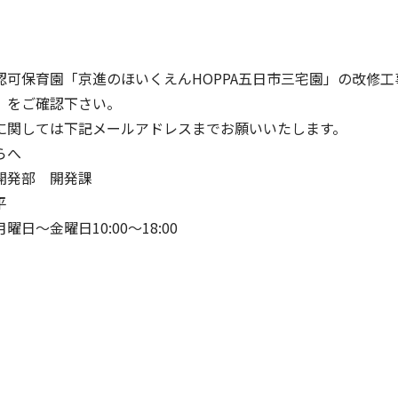
認可保育園「京進のほいくえんHOPPA五日市三宅園」の改修
」をご確認下さい。
に関しては下記メールアドレスまでお願いいたします。
らへ
開発部 開発課
平
日～金曜日10:00〜18:00
イフキャリアサービス一覧へ
育児・暮らしサー