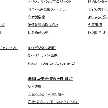
オリジナルバッグプロジェクト
IRカレンダー
清華・京進発展フォーラム
ディスクロー
立木奨学金
よくあるご質
す姿
価値創造の取り組み
免責事項
社
社会貢献活動
IRお問合せ
式アカウント
DX（デジタル変革）
DXビジョン・DX戦略
Kyoshin Digital Academy
卓越した安全・安心を目指して
基本方針
安全と安心への取り組み
安全・安心にお通いいただくために