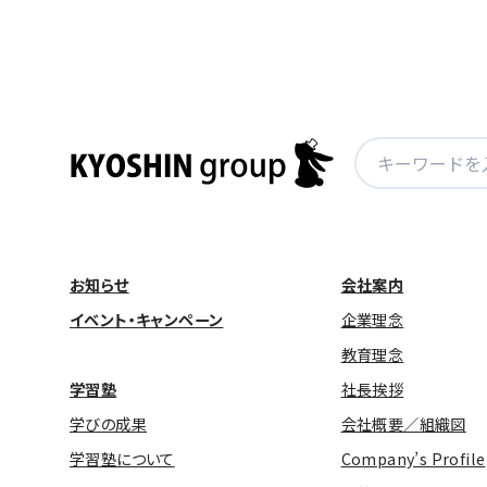
検
索:
お知らせ
会社案内
イベント・キャンペーン
企業理念
教育理念
学習塾
社長挨拶
学びの成果
会社概要／組織図
学習塾について
Company’s Profile