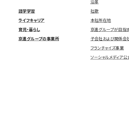
沿革
語学学習
社歌
ライフキャリア
本社所在地
育児・暮らし
京進グループが目指
京進グループの事業所
子会社および関係会
フランチャイズ事業
ソーシャルメディア公