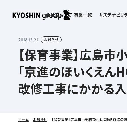
会社案内
事業一覧
サステナビリテ
検索:
サステナビリティ
会社案内
採用情報
株主・投資家向け情報
子どもたちの学びを支える
学習塾サービス一覧
2018.12.21
お知らせ
【保育事業】広島市
お客さま満足度向上の取り組み
企業理念
京進リクルートInstagram
IR ニュース
価値創造の取り組み
社歌
講師（アルバイト）募
IRライブラリー
労働環境向上の取り組み
教育理念
新卒採用情報
株主・株式関連情報
社会貢献活動
本社所在地
保育士事業 採用
IRカレンダー
「京進のほいくえんH
人材育成の取り組み
社長挨拶
新卒採用デジタルパンフレット
よくあるご質問
学びの成果
京進グループが目指
日本語教育事業 採
ディスクロージャー
会社概要／組織図
中途採用
株主・投資家の皆さまへ
子会社および関係会
介護事業 採用
免責事項
改修工事にかかる入
Company’s Profile
ビジョン／経営方針
フランチャイズ事業
IRお問合せ
DX（デジタル変革）
沿革
連結業績・財務
ソーシャルメディア公
DXビジョン・DX戦略
情報セキュリティ方針
語学学習や留学
を支える
Kyoshin Digital Academy
デジタルガバナンス
ホーム
お知らせ
【保育事業】広島市小規模認可保育園「京進のほ