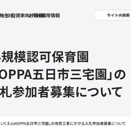
ィ・DX
株主・投資家向け情報
お知らせ
採用情報
サイト内検索
検索
卓越した安全・安心を目指して
へ
小規模認可保育園
集
基本方針
活
安全と安心への取り組み
お
OPPA五日市三宅園」の
す姿
用
ポリシー
安全・安心にお通いいただくために
社
札参加者募集について
メッセージアーカイブス
式アカウント
ライフキャリアや就業
育児や
を支える
方針
いくえんHOPPA五日市三宅園」の改修工事にかかる入札参加者募集について