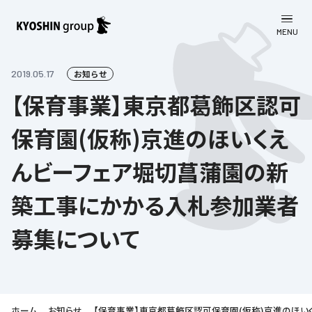
MENU
CLOSE
お知らせ
2019.05.17
お知らせ
【保育事業】東京都葛飾区認可
会社案内
保育園(仮称)京進のほいくえ
事業一覧
会社案内
んビーフェア堀切菖蒲園の新
京進グループについて
企業理念
学習塾
築工事にかかる入札参加業者
教育理念
株主・投資家向け情報
学びの成果
サステナビリティ
募集について
社長挨拶
学習塾について
採用情報
お客さま満足度向上の取り組み
株主・投資家向け情報
会社概要／組織図
語学学習
労働環境向上の取り組み
株主・株式関連情報
採用情報
Company’s Profile
お問い合わせ
ライフキャリア
人材育成の取り組み
利用規約
ホーム
お知らせ
【保育事業】東京都葛飾区認可保育園(仮称)京進のほ