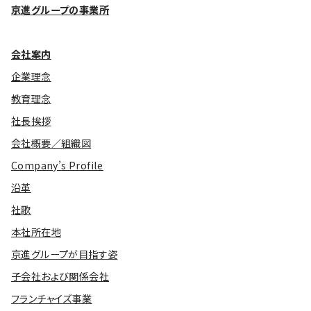
京進グループの事業所
会社案内
企業理念
教育理念
社長挨拶
会社概要／組織図
Company’s Profile
沿革
社歌
本社所在地
京進グループが目指す姿
子会社および関係会社
フランチャイズ事業