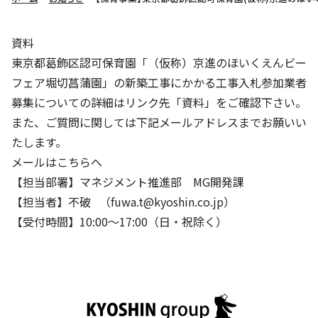
株主・投資家の皆さまへ
沿革
京進リクルートInstagram
育児・暮らし
個人情報保護方針
CSRレポート
ビジョン／経営方針
社歌
新卒採用情報
京進グループの事業所
資料
特別警報発令時の授業について
社会貢献活動
連結業績・財務
本社所在地
東京都葛飾区認可保育園「（仮称）京進のほいくえんビー
新卒採用デジタルパンフレット
Copyright © KYOSHIN Co., Ltd. All rights reserved.
ミャンマーへの支援活動
フェア堀切菖蒲園」の新築工事にかかる工事入札参加業者
IRライブラリー
京進グループが目指す姿
中途採用
募集についての詳細はリンク先「資料」をご確認下さい。
オリジナルバッグプロジェクト
IRカレンダー
子会社および関係会社
また、ご質問に関しては下記メールアドレスまでお願いい
講師（アルバイト）募集
清華・京進発展フォーラム
たします。
ディスクロージャーポリシー
フランチャイズ事業
保育事業 採用
メールはこちらへ
立木奨学金
よくあるご質問
ソーシャルメディア公式アカウント
日本語教育事業 採用
【担当部署】マネジメント推進部 MG開発課
価値創造の取り組み
免責事項
【担当者】不破 （fuwa.t@kyoshin.co.jp）
介護事業 採用
DX（デジタル変革）
【受付時間】10:00〜17:00（日・祝除く）
IRお問合せ
DXビジョン・DX戦略
Kyoshin Digital Academy
卓越した安全・安心を目指して