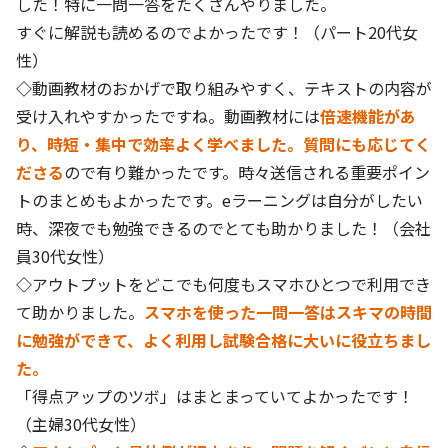
した！特に一問一答をたくさんやりました。
すぐに解説も読めるのでよかったです！（パート20代女
性）
◇
動画教材のおかげで取り組みやすく、テキストの内容が
受け入れやすかったですね。動画教材には
倍速機能があ
り、時短・集中で効率よく学べました。質問にも応じてく
ださる
ので有り難かったです。時々送信される重要ポイン
トのまとめもよかったです。eラーニングは自分がしたい
時、深夜でも勉強できるのでとても助かりました！（会社
員30代女性）
◇
アウトプットをどこでも何度もスマホひとつで利用でき
て助かりました。
スマホを使った一問一答はスキマの時間
に勉強ができて、よく利用し試験合格に大いに役立ちまし
た。
「得点アップのツボ」はまとまっていてよかったです！
（主婦30代女性）