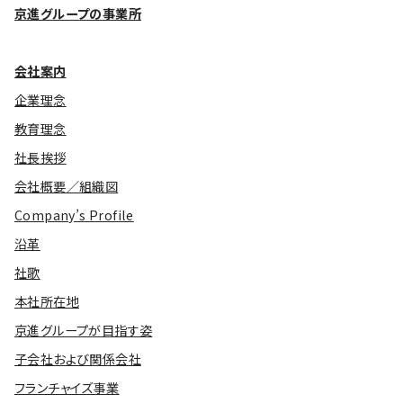
京進グループの事業所
会社案内
企業理念
教育理念
社長挨拶
会社概要／組織図
Company’s Profile
沿革
社歌
本社所在地
京進グループが目指す姿
子会社および関係会社
フランチャイズ事業