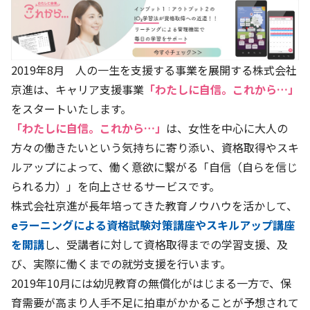
株主・投資家の皆さまへ
沿革
京進リクルートInstagram
育児・暮らし
個人情報保護方針
CSRレポート
ビジョン／経営方針
社歌
新卒採用情報
京進グループの事業所
特別警報発令時の授業について
社会貢献活動
連結業績・財務
本社所在地
新卒採用デジタルパンフレット
2019年8月 人の一生を支援する事業を展開する株式会社
Copyright © KYOSHIN Co., Ltd. All rights reserved.
ミャンマーへの支援活動
IRライブラリー
京進グループが目指す姿
京進は、キャリア支援事業
「わたしに自信。これから…」
中途採用
オリジナルバッグプロジェクト
をスタートいたします。
IRカレンダー
子会社および関係会社
講師（アルバイト）募集
「わたしに自信。これから…」
は、女性を中心に大人の
清華・京進発展フォーラム
ディスクロージャーポリシー
フランチャイズ事業
方々の働きたいという気持ちに寄り添い、資格取得やスキ
保育事業 採用
立木奨学金
ルアップによって、働く意欲に繋がる「自信（自らを信じ
よくあるご質問
ソーシャルメディア公式アカウント
日本語教育事業 採用
られる力）」を向上させるサービスです。
価値創造の取り組み
免責事項
介護事業 採用
株式会社京進が長年培ってきた教育ノウハウを活かして、
DX（デジタル変革）
IRお問合せ
eラーニングによる資格試験対策講座やスキルアップ講座
を開講
し、受講者に対して資格取得までの学習支援、及
DXビジョン・DX戦略
び、実際に働くまでの就労支援を行います。
Kyoshin Digital Academy
2019年10月には幼児教育の無償化がはじまる一方で、保
育需要が高まり人手不足に拍車がかかることが予想されて
卓越した安全・安心を目指して