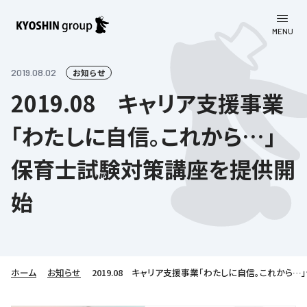
MENU
CLOSE
お知らせ
2019.08.02
お知らせ
2019.08 キャリア支援事業
会社案内
「わたしに自信。これから…」
事業一覧
会社案内
保育士試験対策講座を提供開
京進グループについて
企業理念
学習塾
始
教育理念
株主・投資家向け情報
学びの成果
サステナビリティ
社長挨拶
学習塾について
採用情報
お客さま満足度向上の取り組み
株主・投資家向け情報
会社概要／組織図
語学学習
労働環境向上の取り組み
ホーム
お知らせ
2019.08 キャリア支援事業「わたしに自信。これか
株主・株式関連情報
採用情報
Company’s Profile
お問い合わせ
ライフキャリア
人材育成の取り組み
利用規約