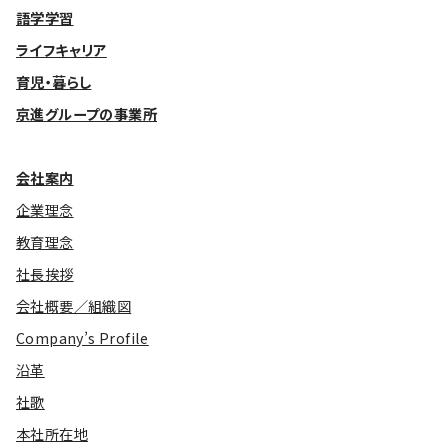
語学学習
ライフキャリア
育児・暮らし
京進グループの事業所
会社案内
企業理念
教育理念
社長挨拶
会社概要／組織図
Company’s Profile
沿革
社歌
本社所在地