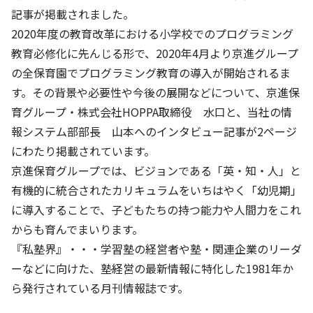
株主・投資家の皆さまへ
沿革
京進リクルートInstagram
育児・暮らし
記事が掲載されました。
個人情報保護方針
CSRレポート
ビジョン／経営方針
社歌
2020年度の教育改革における小学校でのプログラミング
新卒採用情報
京進グループの事業所
特別警報発令時の授業について
社会貢献活動
教育必修化に先んじる形で、2020年4月より京進グループ
連結業績・財務
本社所在地
新卒採用デジタルパンフレット
Copyright © KYOSHIN Co., Ltd. All rights reserved.
の全保育園でプログラミング教育の導入が開始されるま
ミャンマーへの支援活動
IRライブラリー
京進グループが目指す姿
す。その背景や必要性や今後の展開などについて、京進保
中途採用
オリジナルバッグプロジェクト
育グループ・株式会社HOPPA取締役 水口と、当社の情
IRカレンダー
子会社および関係会社
講師（アルバイト）募集
報システム部部長 山本へのインタビュー記事が2ページ
清華・京進発展フォーラム
ディスクロージャーポリシー
フランチャイズ事業
保育事業 採用
にわたり掲載されています。
立木奨学金
よくあるご質問
ソーシャルメディア公式アカウント
京進保育グループでは、ビジョンである「英・知・人」と
日本語教育事業 採用
価値創造の取り組み
有機的に統合されたカリキュラムをいちはやく「幼児期」
免責事項
介護事業 採用
に導入することで、子どもたちの持つ能力や人間力をこれ
DX（デジタル変革）
IRお問合せ
からも育んでまいります。
『私塾界』・・・学習塾の経営者や塾・関連企業のリーダ
DXビジョン・DX戦略
ーなどに向けた、塾経営の最新情報に特化した1981年か
Kyoshin Digital Academy
ら発行されている月刊情報誌です。
卓越した安全・安心を目指して