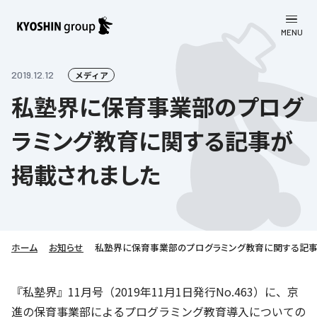
MENU
CLOSE
お知らせ
2019.12.12
メディア
私塾界に保育事業部のプログ
会社案内
ラミング教育に関する記事が
事業一覧
会社案内
掲載されました
京進グループについて
企業理念
学習塾
教育理念
株主・投資家向け情報
学びの成果
サステナビリティ
社長挨拶
学習塾について
ホーム
お知らせ
私塾界に保育事業部のプログラミング教育に関する記事
採用情報
お客さま満足度向上の取り組み
株主・投資家向け情報
会社概要／組織図
語学学習
労働環境向上の取り組み
株主・株式関連情報
採用情報
Company’s Profile
『私塾界』11月号（2019年11月1日発行No.463）に、京
お問い合わせ
ライフキャリア
人材育成の取り組み
進の保育事業部によるプログラミング教育導入についての
利用規約