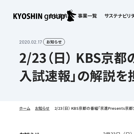
会社案内
事業一覧
サステナビリテ
検索:
サステナビリティ
会社案内
採用情報
株主・投資家向け情報
子どもたちの学びを支える
学習塾サービス一覧
2020.02.17
お知らせ
2/23（日） KBS
お客さま満足度向上の取り組み
企業理念
京進リクルートInstagram
IR ニュース
価値創造の取り組み
社歌
講師（アルバイト）募
IRライブラリー
労働環境向上の取り組み
教育理念
新卒採用情報
株主・株式関連情報
社会貢献活動
本社所在地
保育士事業 採用
IRカレンダー
入試速報」の解説を
人材育成の取り組み
社長挨拶
新卒採用デジタルパンフレット
よくあるご質問
学びの成果
京進グループが目指
日本語教育事業 採
ディスクロージャー
会社概要／組織図
中途採用
株主・投資家の皆さまへ
子会社および関係会
介護事業 採用
免責事項
Company’s Profile
ビジョン／経営方針
フランチャイズ事業
IRお問合せ
DX（デジタル変革）
沿革
連結業績・財務
ソーシャルメディア公
ホーム
お知らせ
2/23（日） KBS京都の番組「京進Presen
DXビジョン・DX戦略
情報セキュリティ方針
語学学習や留学
を支える
Kyoshin Digital Academy
デジタルガバナンス