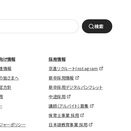
検索
向け情報
採用情報
連情報
京進リクルートInstagram
の皆さまへ
新卒採用情報
営方針
新卒採用デジタルパンフレット
務
中途採用
ー
講師（アルバイト）募集
保育士事業 採用
ジャーポリシー
日本語教育事業 採用