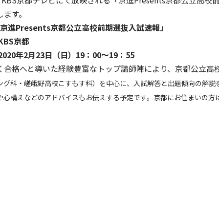
）KBS京都テレビにて放映される「京進Presents京都公立
します。
「京進Presents京都公立高校前期選抜入試速報」
KBS京都
20年2月23日（日）19：00〜19：55
く合格へと導いた経験豊富なトップ講師陣により、京都公立高
ング科
・
嵯峨野高校こすもす科）を中心に、入試解答と出題傾向の解説
や心構えなどのアドバイスもお伝えする予定です。京都にお住まいの方
イフキャリアサービス一覧へ
育児・暮らしサー