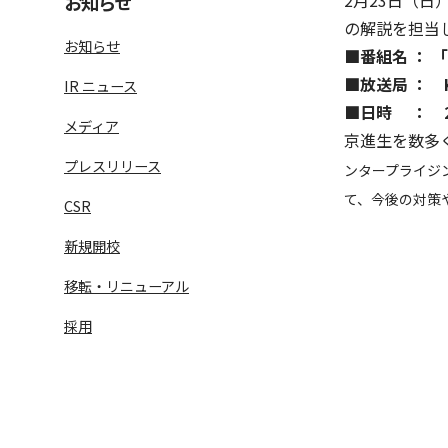
2月23日（日
お知らせ
の解説を担当
お知らせ
■番組名 ： 
■放送局 ： 
IR ニュース
■日時 ： 20
メディア
京進生を数多
プレスリリース
ンタープライジ
て、今後の対策
CSR
新規開校
語学学習サービス一覧へ
ラ
移転・リニューアル
採用