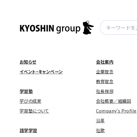
検
索:
お知らせ
会社案内
イベント・キャンペーン
企業理念
教育理念
学習塾
社長挨拶
学びの成果
会社概要／組織図
学習塾について
Company’s Profile
沿革
語学学習
社歌