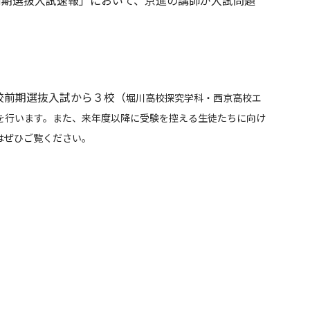
高校前期選抜入試速報」において、京進の講師が入試問題
校前期選抜入試から３校（
堀川高校探究学科
・西京高校エ
を行います。また、来年度以降に受験を控える生徒たちに向け
はぜひご覧ください。
ビス一覧へ