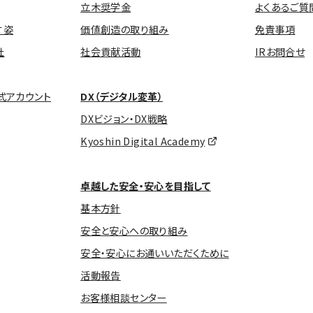
立木奨学金
よくあるご質
す姿
価値創造の取り組み
免責事項
社
社会貢献活動
IRお問合せ
式アカウント
DX（デジタル変革）
DXビジョン・DX戦略
Kyoshin Digital Academy
卓越した安全・安心を目指して
基本方針
安全と安心への取り組み
安全・安心にお通いいただくために
活動報告
お客様相談センター