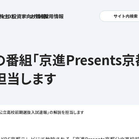
ィ・DX
株主・投資家向け情報
お知らせ
採用情報
サイト内検索
検索
卓越した安全・安心を目指して
へ
京都の番組「京進Presen
集
基本方針
活
安全と安心への取り組み
お
担当します
す姿
用
ポリシー
安全・安心にお通いいただくために
社
メッセージアーカイブス
式アカウント
ts京都公立高校前期選抜入試速報」の解説を担当します
ライフキャリアや就業
育児や
を支える
方針