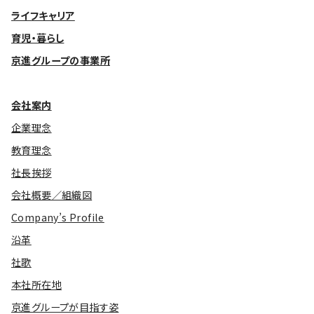
ライフキャリア
育児・暮らし
京進グループの事業所
会社案内
企業理念
教育理念
社長挨拶
会社概要／組織図
Company’s Profile
沿革
社歌
本社所在地
京進グループが目指す姿