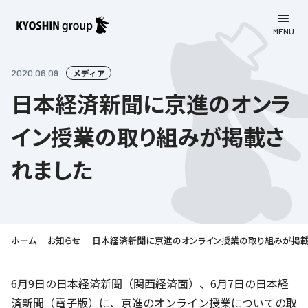
MENU
CLOSE
お知らせ
2020.06.09
メディア
日本経済新聞に京進のオンラ
会社案内
イン授業の取り組みが掲載さ
事業一覧
会社案内
れました
京進グループについて
企業理念
学習塾
教育理念
株主・投資家向け情報
学びの成果
サステナビリティ
社長挨拶
学習塾について
ホーム
お知らせ
日本経済新聞に京進のオンライン授業の取り組みが掲載
採用情報
お客さま満足度向上の取り組み
株主・投資家向け情報
会社概要／組織図
語学学習
労働環境向上の取り組み
株主・株式関連情報
採用情報
Company’s Profile
6月9日の日本経済新聞（関西経済面）、6月7日の日本経
お問い合わせ
ライフキャリア
人材育成の取り組み
済新聞（電子版）に、京進のオンライン授業についての取
利用規約