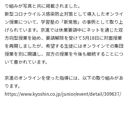
株主・投資家の皆さまへ
沿革
京進リクルートInstagram
育児・暮らし
り組みが写真と共に掲載されました。
個人情報保護方針
CSRレポート
ビジョン／経営方針
社歌
新型コロナウイルス感染防止対策として導入したオンライ
新卒採用情報
京進グループの事業所
特別警報発令時の授業について
社会貢献活動
ン授業について、学習塾の「新常態」の事例として取り上
連結業績・財務
本社所在地
新卒採用デジタルパンフレット
Copyright © KYOSHIN Co., Ltd. All rights reserved.
げられています。京進では休業要請中にネットを通じた双
ミャンマーへの支援活動
IRライブラリー
京進グループが目指す姿
方向型授業を始め、要請解除を受けて5月18日に対面授業
中途採用
オリジナルバッグプロジェクト
を再開しましたが、希望する生徒にはオンラインでの集団
IRカレンダー
子会社および関係会社
講師（アルバイト）募集
授業を別に開講し、双方の授業を今後も継続することにつ
清華・京進発展フォーラム
ディスクロージャーポリシー
フランチャイズ事業
保育事業 採用
いて書かれています。
立木奨学金
よくあるご質問
ソーシャルメディア公式アカウント
日本語教育事業 採用
価値創造の取り組み
京進のオンラインを使った指導には、以下の取り組みがあ
免責事項
介護事業 採用
ります。
DX（デジタル変革）
IRお問合せ
https://www.kyoshin.co.jp/junior/event/detail/309637/
DXビジョン・DX戦略
Kyoshin Digital Academy
卓越した安全・安心を目指して