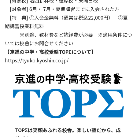
[対象校] 洛西新林校・樫原校・東向日校
[対象者] 6月・ 7月・夏期講習までに入会された方
[特 典] ①入会金無料（通常は税込22,000円） ②夏
期講習授業料無料
※別途、教材費など諸経費が必要 ※適用条件につ
いては校舎にお問合せください
【京進の中学・高校受験TOPΣについて】
https://tyuko.kyoshin.co.jp/
TOPΣは笑顔あふれる校舎。楽しい塾だから、成