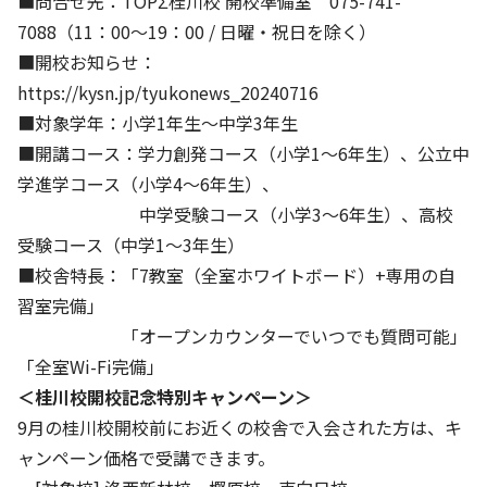
■問合せ先：TOPΣ桂川校 開校準備室 075-741-
7088（11：00～19：00 / 日曜・祝日を除く）
■開校お知らせ：
https://kysn.jp/tyukonews_20240716
■対象学年：小学1年生～中学3年生
■開講コース：学力創発コース（小学1～6年生）、公立中
学進学コース（小学4～6年生）、
中学受験コース（小学3～6年生）、高校
受験コース（中学1～3年生）
■校舎特長：「7教室（全室ホワイトボード）+専用の自
習室完備」
「オープンカウンターでいつでも質問可能」
「全室Wi-Fi完備」
＜桂川校開校記念特別キャンペーン＞
9月の桂川校開校前にお近くの校舎で入会された方は、キ
ャンペーン価格で受講できます。