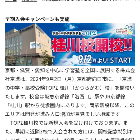
株主・投資家の皆さまへ
沿革
京進リクルートInstagram
育児・暮らし
個人情報保護方針
CSRレポート
ビジョン／経営方針
社歌
新卒採用情報
京進グループの事業所
早期入会キャンペーンも実施
特別警報発令時の授業について
社会貢献活動
連結業績・財務
本社所在地
新卒採用デジタルパンフレット
Copyright © KYOSHIN Co., Ltd. All rights reserved.
ミャンマーへの支援活動
IRライブラリー
京進グループが目指す姿
中途採用
オリジナルバッグプロジェクト
IRカレンダー
子会社および関係会社
講師（アルバイト）募集
清華・京進発展フォーラム
ディスクロージャーポリシー
フランチャイズ事業
保育事業 採用
京都・滋賀・愛知を中心に学習塾を全国に展開する株式会
立木奨学金
よくあるご質問
ソーシャルメディア公式アカウント
社京進は、2024年9月2日（月）京都府向日市に、「京進
日本語教育事業 採用
価値創造の取り組み
の中学・高校受験TOPΣ 桂川（かつらがわ）校」を開校い
免責事項
介護事業 採用
たします。校舎は阪急京都線「洛西口」駅やJR京都線
DX（デジタル変革）
IRお問合せ
「桂川」駅から徒歩圏内にあります。両駅新設以降、この
DXビジョン・DX戦略
エリアは開発が進み人口増加が目覚ましい地域です。
TOPΣ桂川校では新規入会を受け付けております。ま
Kyoshin Digital Academy
た、早期に近隣3校で入会された方には、開校記念特別キ
卓越した安全・安心を目指して
ャンペーンを実施中です。詳細につきましては概要欄の開