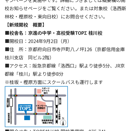
校お知らせページをご覧ください。または対象校（洛西新
基本方針
林校・樫原校・東向日校）にお問合せください。
【新規開校 概要】
安全と安心への取り組み
■
校舎名：京進の中学・高校受験TOPΣ 桂川校
安全・安心にお通いいただくために
■開校日：2024年9月2日（月）
活動報告
■住 所：京都府向日市寺戸町八ノ坪126（京都信用金庫
桂川支店 同ビル2階）
お客様相談センター
■アクセス：阪急京都線「洛西口」駅より徒歩5分、JR京
メッセージアーカイブス
都線「桂川」駅より徒歩8分
※桂坂・樫原方面にスクールバスも運行します