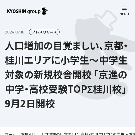
MENU
CLOSE
お知らせ
2024.07.16
プレスリリース
人口増加の目覚ましい、京都・
会社案内
桂川エリアに小学生～中学生
事業一覧
会社案内
対象の新規校舎開校 「京進の
京進グループについて
企業理念
学習塾
中学・高校受験TOPΣ桂川校」
教育理念
株主・投資家向け情報
学びの成果
サステナビリティ
9月2日開校
社長挨拶
学習塾について
採用情報
お客さま満足度向上の取り組み
株主・投資家向け情報
会社概要／組織図
語学学習
労働環境向上の取り組み
株主・株式関連情報
採用情報
Company’s Profile
お問い合わせ
ライフキャリア
人材育成の取り組み
利用規約
ホーム
お知らせ
人口増加の目覚ましい、京都・桂川エリアに小学生～中学生