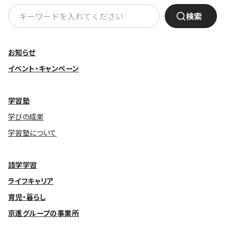
検
検索
基本方針
索:
安全と安心への取り組み
お知らせ
安全・安心にお通いいただくために
イベント・キャンペーン
活動報告
学習塾
お客様相談センター
学びの成果
メッセージアーカイブス
学習塾について
語学学習
ライフキャリア
育児・暮らし
京進グループの事業所