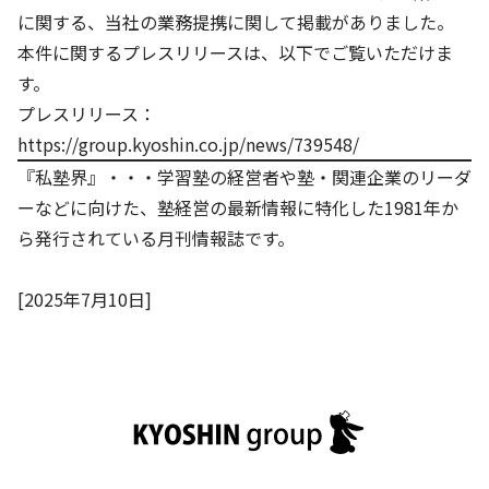
株主・投資家の皆さまへ
沿革
京進リクルートInstagram
育児・暮らし
に関する、当社の業務提携に関して掲載がありました。
個人情報保護方針
CSRレポート
ビジョン／経営方針
社歌
本件に関するプレスリリースは、以下でご覧いただけま
新卒採用情報
京進グループの事業所
特別警報発令時の授業について
社会貢献活動
す。
連結業績・財務
本社所在地
新卒採用デジタルパンフレット
Copyright © KYOSHIN Co., Ltd. All rights reserved.
プレスリリース：
ミャンマーへの支援活動
IRライブラリー
京進グループが目指す姿
https://group.kyoshin.co.jp/news/739548/
中途採用
オリジナルバッグプロジェクト
『私塾界』・・・学習塾の経営者や塾・関連企業のリーダ
IRカレンダー
子会社および関係会社
講師（アルバイト）募集
清華・京進発展フォーラム
ーなどに向けた、塾経営の最新情報に特化した1981年か
ディスクロージャーポリシー
フランチャイズ事業
保育事業 採用
ら発行されている月刊情報誌です。
立木奨学金
よくあるご質問
ソーシャルメディア公式アカウント
日本語教育事業 採用
価値創造の取り組み
[2025年7月10日]
免責事項
介護事業 採用
DX（デジタル変革）
IRお問合せ
DXビジョン・DX戦略
Kyoshin Digital Academy
卓越した安全・安心を目指して