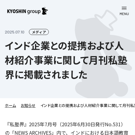
MENU
CLOSE
お知らせ
2025.07.10
メディア
インド企業との提携および人
会社案内
材紹介事業に関して月刊私塾
事業一覧
会社案内
界に掲載されました
京進グループについて
企業理念
学習塾
教育理念
株主・投資家向け情報
学びの成果
サステナビリティ
社長挨拶
学習塾について
ホーム
お知らせ
インド企業との提携および人材紹介事業に関して月刊私
採用情報
お客さま満足度向上の取り組み
株主・投資家向け情報
会社概要／組織図
語学学習
労働環境向上の取り組み
株主・株式関連情報
採用情報
Company’s Profile
『私塾界』2025年7月号（2025年6月30日発行No.531）
お問い合わせ
ライフキャリア
人材育成の取り組み
の「NEWS ARCHIVES」内で、インドにおける日本語教育
利用規約