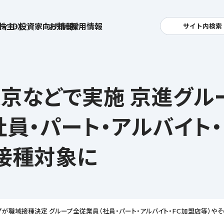
ィ・DX
株主・投資家向け情報
お知らせ
採用情報
サイト内検索
検索
卓越した安全・安心を目指して
へ
東京などで実施 京進グ
集
基本方針
活
安全と安心への取り組み
お
員・パート・アルバイト・
す姿
用
ポリシー
安全・安心にお通いいただくために
社
も接種対象に
メッセージアーカイブス
式アカウント
ライフキャリアや就業
育児や
を支える
方針
が職域接種決定 グループ全従業員（社員・パート・アルバイト・ＦＣ加盟店等）やそ