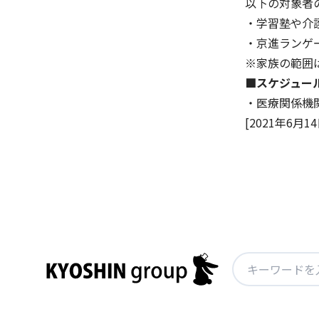
以下の対象者
・学習塾や介
・京進ランゲ
※家族の範囲
■スケジュー
・医療関係機
[2021年6月14
検
索: