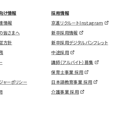
向け情報
採用情報
連情報
京進リクルートInstagram
の皆さまへ
新卒採用情報
営方針
新卒採用デジタルパンフレット
務
中途採用
ー
講師（アルバイト）募集
保育士事業 採用
ジャーポリシー
日本語教育事業 採用
問
介護事業 採用