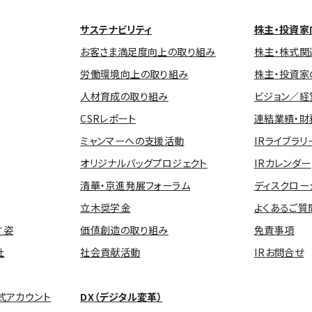
サステナビリティ
株主・投資家
お客さま満足度向上の取り組み
株主・株式関
労働環境向上の取り組み
株主・投資家
人材育成の取り組み
ビジョン／経
CSRレポート
連結業績・財
ミャンマーへの支援活動
IRライブラリ
オリジナルバッグプロジェクト
IRカレンダー
清華・京進発展フォーラム
ディスクロー
立木奨学金
よくあるご質
す姿
価値創造の取り組み
免責事項
社
社会貢献活動
IRお問合せ
式アカウント
DX（デジタル変革）