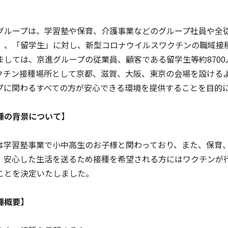
グループは、学習塾や保育、介護事業などのグループ社員や全
」、「留学生」に対し、新型コロナウイルスワクチンの職域接
ましては、京進グループの従業員、顧客である留学生等約870
クチン接種場所として京都、滋賀、大阪、東京の会場を設ける
プに関わるすべての方が安心できる環境を提供することを目的
種の背景について】
イフキャリアサービス一覧へ
育児・暮らしサー
は学習塾事業で小中高生のお子様と関わっており、また、保育
、安心した生活を送るため接種を希望される方にはワクチンが
ことを決定いたしました。
種概要】