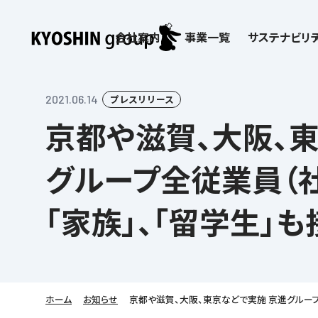
会社案内
事業一覧
サステナビリテ
検索:
サステナビリティ
会社案内
採用情報
株主・投資家向け情報
子どもたちの学びを支える
学習塾サービス一覧
2021.06.14
プレスリリース
京都や滋賀、大阪、
お客さま満足度向上の取り組み
企業理念
京進リクルートInstagram
IR ニュース
価値創造の取り組み
社歌
講師（アルバイト）募
IRライブラリー
労働環境向上の取り組み
教育理念
新卒採用情報
株主・株式関連情報
社会貢献活動
本社所在地
保育士事業 採用
IRカレンダー
グループ全従業員（社
人材育成の取り組み
社長挨拶
新卒採用デジタルパンフレット
よくあるご質問
学びの成果
京進グループが目指
日本語教育事業 採
ディスクロージャー
会社概要／組織図
中途採用
株主・投資家の皆さまへ
子会社および関係会
介護事業 採用
免責事項
「家族」、「留学生」
Company’s Profile
ビジョン／経営方針
フランチャイズ事業
IRお問合せ
DX（デジタル変革）
沿革
連結業績・財務
ソーシャルメディア公
DXビジョン・DX戦略
情報セキュリティ方針
語学学習や留学
を支える
Kyoshin Digital Academy
デジタルガバナンス
ホーム
お知らせ
京都や滋賀、大阪、東京などで実施 京進グループ