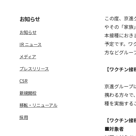
この度、京進
お知らせ
やその「家族
お知らせ
本接種におき
予定です。ワ
IR ニュース
方などグルー
メディア
プレスリリース
【ワクチン接
語学学習サービス一覧へ
ラ
CSR
京進グループ
新規開校
携わる方々で
種を実施する
移転・リニューアル
採用
【ワクチン接
■対象者