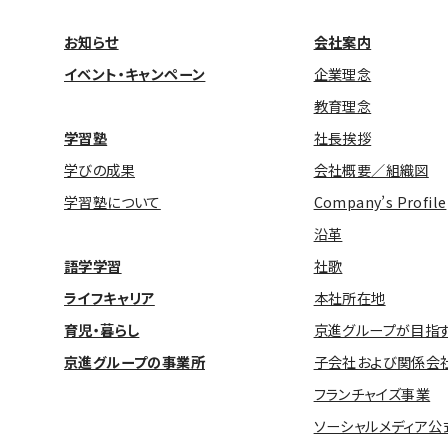
お知らせ
会社案内
イベント・キャンペーン
企業理念
教育理念
学習塾
社長挨拶
学びの成果
会社概要／組織図
学習塾について
Company’s Profile
沿革
語学学習
社歌
ライフキャリア
本社所在地
育児・暮らし
京進グループが目指
京進グループの事業所
子会社および関係会
フランチャイズ事業
ソーシャルメディア公