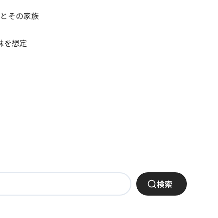
）とその家族
妹を想定
検索