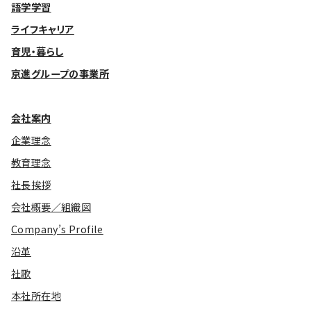
語学学習
ライフキャリア
育児・暮らし
京進グループの事業所
会社案内
企業理念
教育理念
社長挨拶
会社概要／組織図
Company’s Profile
沿革
社歌
本社所在地