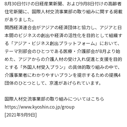
株主・投資家の皆さまへ
沿革
8月30日付けの日経産業新聞、および9月8日付けの高齢者
京進リクルートInstagram
育児・暮らし
個人情報保護方針
CSRレポート
住宅新聞に、国際人材交流事業部の取り組みに関する掲載
ビジョン／経営方針
社歌
新卒採用情報
京進グループの事業所
特別警報発令時の授業について
がありました。
社会貢献活動
連結業績・財務
本社所在地
新卒採用デジタルパンフレット
関西経済連合会がアジアの経済団体と協力し、アジアと日
Copyright © KYOSHIN Co., Ltd. All rights reserved.
ミャンマーへの支援活動
IRライブラリー
京進グループが目指す姿
本間のビジネスの創出や経済の活性化を目的として組織す
中途採用
オリジナルバッグプロジェクト
る「アジア・ビジネス創出プラットフォーム」において、
IRカレンダー
子会社および関係会社
講師（アルバイト）募集
テーマ別部会のひとつである医療・介護部会が8月より始
清華・京進発展フォーラム
ディスクロージャーポリシー
フランチャイズ事業
めた、アジアからの介護人材の受け入れ促進と支援を目的
保育事業 採用
立木奨学金
とする「外国人材受入プラン」の具体的取り組みの中で、
よくあるご質問
ソーシャルメディア公式アカウント
日本語教育事業 採用
介護事業者にわかりやすいプランを提示するための提携4
価値創造の取り組み
免責事項
団体のひとつとして、京進があげられています。
介護事業 採用
DX（デジタル変革）
IRお問合せ
国際人材交流事業部の取り組みについてはこちら
DXビジョン・DX戦略
https://www.kyoshin.co.jp/group
Kyoshin Digital Academy
[2021年9月9日]
卓越した安全・安心を目指して