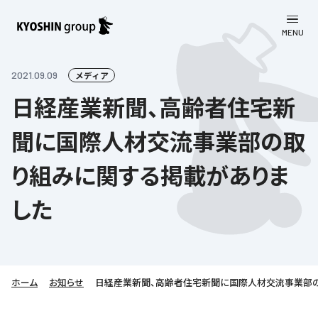
MENU
CLOSE
お知らせ
2021.09.09
メディア
日経産業新聞、高齢者住宅新
会社案内
聞に国際人材交流事業部の取
事業一覧
会社案内
り組みに関する掲載がありま
京進グループについて
企業理念
学習塾
した
教育理念
株主・投資家向け情報
学びの成果
サステナビリティ
社長挨拶
学習塾について
採用情報
お客さま満足度向上の取り組み
株主・投資家向け情報
会社概要／組織図
語学学習
労働環境向上の取り組み
ホーム
お知らせ
日経産業新聞、高齢者住宅新聞に国際人材交流事業部
株主・株式関連情報
採用情報
Company’s Profile
お問い合わせ
ライフキャリア
人材育成の取り組み
利用規約