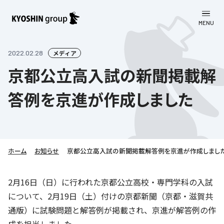
MENU
CLOSE
お知らせ
2022.02.28
メディア
京都公立高入試の新聞掲載解
会社案内
答例を京進が作成しました
事業一覧
会社案内
京進グループについて
企業理念
学習塾
教育理念
株主・投資家向け情報
ホーム
学びの成果
サステナビリティ
お知らせ
京都公立高入試の新聞掲載解答例を京進が作成しまし
社長挨拶
学習塾について
採用情報
お客さま満足度向上の取り組み
株主・投資家向け情報
2月16日（日）に行われた京都公立高校・専門学科の入試
会社概要／組織図
語学学習
について、2月19日（土）付けの京都新聞（京都・滋賀共
労働環境向上の取り組み
株主・株式関連情報
採用情報
Company’s Profile
お問い合わせ
通版）に試験問題と解答例が掲載され、京進が解答例の作
ライフキャリア
人材育成の取り組み
利用規約