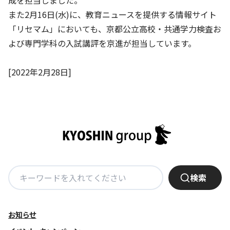
成を担当しました。
株主・投資家の皆さまへ
沿革
京進リクルートInstagram
育児・暮らし
また2月16日(水)に、教育ニュースを提供する情報サイト
個人情報保護方針
CSRレポート
ビジョン／経営方針
社歌
新卒採用情報
「リセマム」においても、京都公立高校・共通学力検査お
京進グループの事業所
特別警報発令時の授業について
社会貢献活動
連結業績・財務
本社所在地
よび専門学科の入試講評を京進が担当しています。
新卒採用デジタルパンフレット
Copyright © KYOSHIN Co., Ltd. All rights reserved.
ミャンマーへの支援活動
IRライブラリー
京進グループが目指す姿
中途採用
[2022年2月28日]
オリジナルバッグプロジェクト
IRカレンダー
子会社および関係会社
講師（アルバイト）募集
清華・京進発展フォーラム
ディスクロージャーポリシー
フランチャイズ事業
保育事業 採用
立木奨学金
よくあるご質問
ソーシャルメディア公式アカウント
日本語教育事業 採用
価値創造の取り組み
免責事項
介護事業 採用
DX（デジタル変革）
IRお問合せ
検
検索
DXビジョン・DX戦略
索:
Kyoshin Digital Academy
お知らせ
卓越した安全・安心を目指して