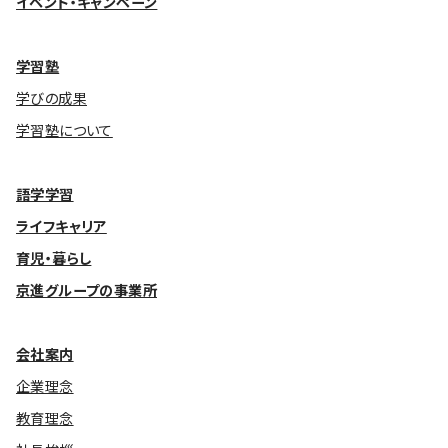
イベント・キャンペーン
基本方針
学習塾
安全と安心への取り組み
学びの成果
安全・安心にお通いいただくために
学習塾について
活動報告
語学学習
お客様相談センター
ライフキャリア
メッセージアーカイブス
育児・暮らし
京進グループの事業所
会社案内
企業理念
教育理念