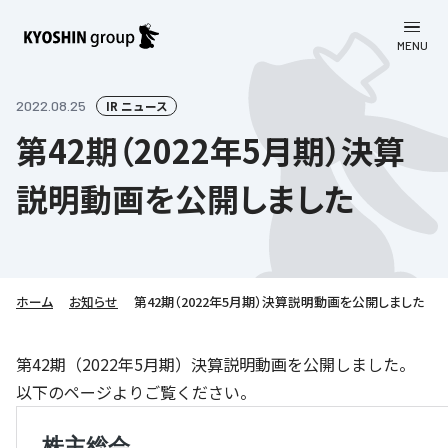
MENU
CLOSE
お知らせ
2022.08.25
IR ニュース
第42期（2022年5月期）決算
会社案内
説明動画を公開しました
事業一覧
会社案内
京進グループについて
企業理念
学習塾
教育理念
株主・投資家向け情報
ホーム
学びの成果
サステナビリティ
お知らせ
第42期（2022年5月期）決算説明動画を公開しました
社長挨拶
学習塾について
採用情報
お客さま満足度向上の取り組み
株主・投資家向け情報
第42期（2022年5月期）決算説明動画を公開しました。
会社概要／組織図
語学学習
以下のページよりご覧ください。
労働環境向上の取り組み
株主・株式関連情報
採用情報
Company’s Profile
お問い合わせ
ライフキャリア
人材育成の取り組み
利用規約