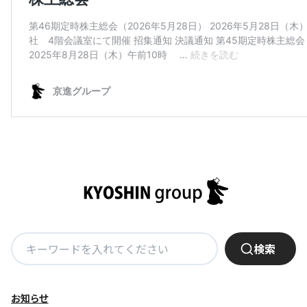
株主・投資家の皆さまへ
沿革
京進リクルートInstagram
育児・暮らし
個人情報保護方針
CSRレポート
ビジョン／経営方針
社歌
新卒採用情報
京進グループの事業所
特別警報発令時の授業について
社会貢献活動
連結業績・財務
本社所在地
新卒採用デジタルパンフレット
Copyright © KYOSHIN Co., Ltd. All rights reserved.
ミャンマーへの支援活動
IRライブラリー
京進グループが目指す姿
中途採用
オリジナルバッグプロジェクト
IRカレンダー
子会社および関係会社
講師（アルバイト）募集
清華・京進発展フォーラム
ディスクロージャーポリシー
フランチャイズ事業
保育事業 採用
立木奨学金
よくあるご質問
ソーシャルメディア公式アカウント
日本語教育事業 採用
価値創造の取り組み
免責事項
介護事業 採用
DX（デジタル変革）
IRお問合せ
検
DXビジョン・DX戦略
検索
索:
Kyoshin Digital Academy
お知らせ
卓越した安全・安心を目指して