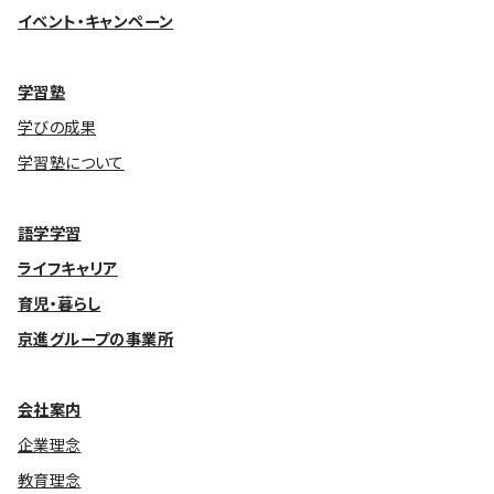
イベント・キャンペーン
基本方針
学習塾
安全と安心への取り組み
学びの成果
安全・安心にお通いいただくために
学習塾について
活動報告
お客様相談センター
語学学習
ライフキャリア
メッセージアーカイブス
育児・暮らし
京進グループの事業所
会社案内
企業理念
教育理念