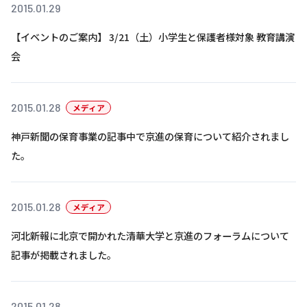
株主・投資家の皆さまへ
沿革
2015.01.29
京進リクルートInstagram
育児・暮らし
個人情報保護方針
CSRレポート
ビジョン／経営方針
社歌
新卒採用情報
京進グループの事業所
【イベントのご案内】 3/21（土）小学生と保護者様対象 教育講演
特別警報発令時の授業について
社会貢献活動
連結業績・財務
本社所在地
会
新卒採用デジタルパンフレット
Copyright © KYOSHIN Co., Ltd. All rights reserved.
ミャンマーへの支援活動
IRライブラリー
京進グループが目指す姿
中途採用
オリジナルバッグプロジェクト
2015.01.28
メディア
IRカレンダー
子会社および関係会社
講師（アルバイト）募集
清華・京進発展フォーラム
神戸新聞の保育事業の記事中で京進の保育について紹介されまし
ディスクロージャーポリシー
フランチャイズ事業
保育事業 採用
立木奨学金
た。
よくあるご質問
ソーシャルメディア公式アカウント
日本語教育事業 採用
価値創造の取り組み
免責事項
介護事業 採用
2015.01.28
メディア
DX（デジタル変革）
IRお問合せ
河北新報に北京で開かれた清華大学と京進のフォーラムについて
DXビジョン・DX戦略
記事が掲載されました。
Kyoshin Digital Academy
卓越した安全・安心を目指して
2015.01.28