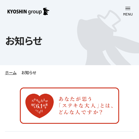
MENU
CLOSE
お知らせ
お知らせ
会社案内
事業一覧
会社案内
ホーム
お知らせ
京進グループについて
企業理念
学習塾
教育理念
株主・投資家向け情報
学びの成果
サステナビリティ
社長挨拶
学習塾について
採用情報
お客さま満足度向上の取り組み
株主・投資家向け情報
会社概要／組織図
語学学習
労働環境向上の取り組み
株主・株式関連情報
採用情報
Company’s Profile
お問い合わせ
ライフキャリア
人材育成の取り組み
利用規約