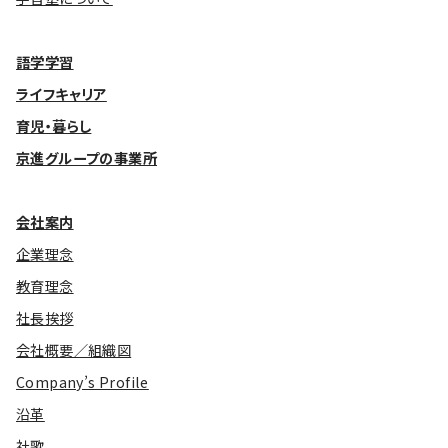
語学学習
ライフキャリア
育児・暮らし
京進グループの事業所
会社案内
企業理念
教育理念
社長挨拶
会社概要／組織図
Company’s Profile
沿革
社歌