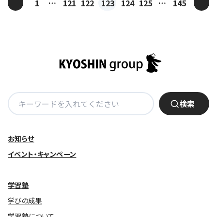
投
<
>
1
…
121
122
123
124
125
…
145
稿
ナ
ビ
ゲ
ー
シ
ョ
検
検索
ン
索:
お知らせ
イベント・キャンペーン
学習塾
学びの成果
学習塾について