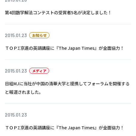
第4回数学解法コンテストの受賞者5名が決定しました！
基本方針
安全と安心への取り組み
2015.01.23
お知らせ
安全・安心にお通いいただくために
ＴＯＰΣ京進の英語講座に『The Japan Times』が全面協力！
活動報告
お客様相談センター
2015.01.23
メディア
メッセージアーカイブス
日経MJに当社が中国の清華大学と提携してフォーラムを開催する
と報道されました。
2015.01.23
ＴＯＰΣ京進の英語講座に『The Japan Times』が全面協力！