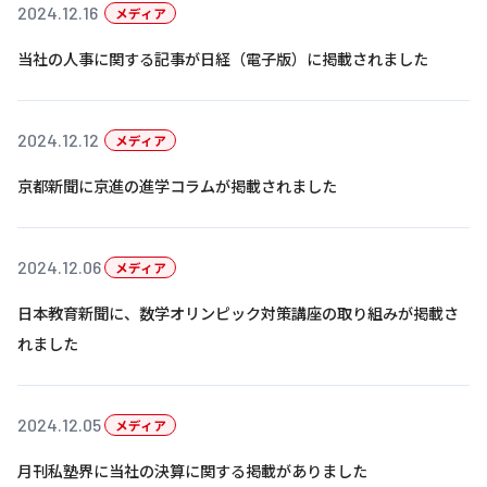
株主・投資家の皆さまへ
沿革
2024.12.16
京進リクルートInstagram
育児・暮らし
メディア
個人情報保護方針
CSRレポート
ビジョン／経営方針
社歌
新卒採用情報
京進グループの事業所
当社の人事に関する記事が日経（電子版）に掲載されました
特別警報発令時の授業について
社会貢献活動
連結業績・財務
本社所在地
新卒採用デジタルパンフレット
Copyright © KYOSHIN Co., Ltd. All rights reserved.
ミャンマーへの支援活動
IRライブラリー
京進グループが目指す姿
2024.12.12
メディア
中途採用
オリジナルバッグプロジェクト
IRカレンダー
子会社および関係会社
京都新聞に京進の進学コラムが掲載されました
講師（アルバイト）募集
清華・京進発展フォーラム
ディスクロージャーポリシー
フランチャイズ事業
保育事業 採用
立木奨学金
よくあるご質問
ソーシャルメディア公式アカウント
2024.12.06
メディア
日本語教育事業 採用
価値創造の取り組み
免責事項
日本教育新聞に、数学オリンピック対策講座の取り組みが掲載さ
介護事業 採用
DX（デジタル変革）
れました
IRお問合せ
DXビジョン・DX戦略
2024.12.05
メディア
Kyoshin Digital Academy
月刊私塾界に当社の決算に関する掲載がありました
卓越した安全・安心を目指して