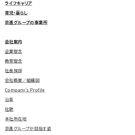
ライフキャリア
育児・暮らし
京進グループの事業所
会社案内
企業理念
教育理念
社長挨拶
会社概要／組織図
Company’s Profile
沿革
社歌
本社所在地
京進グループが目指す姿