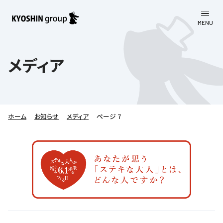
MENU
CLOSE
お知らせ
メディア
会社案内
事業一覧
会社案内
ホーム
お知らせ
メディア
ページ 7
京進グループについて
企業理念
学習塾
教育理念
株主・投資家向け情報
学びの成果
サステナビリティ
社長挨拶
学習塾について
採用情報
お客さま満足度向上の取り組み
株主・投資家向け情報
会社概要／組織図
語学学習
労働環境向上の取り組み
株主・株式関連情報
採用情報
Company’s Profile
お問い合わせ
ライフキャリア
人材育成の取り組み
利用規約