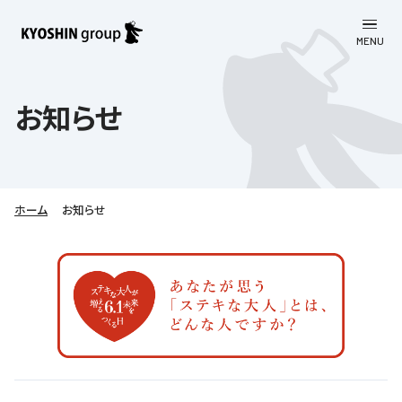
MENU
CLOSE
お知らせ
お知らせ
会社案内
事業一覧
会社案内
ホーム
お知らせ
京進グループについて
企業理念
学習塾
教育理念
株主・投資家向け情報
学びの成果
サステナビリティ
社長挨拶
学習塾について
採用情報
お客さま満足度向上の取り組み
株主・投資家向け情報
会社概要／組織図
語学学習
労働環境向上の取り組み
株主・株式関連情報
採用情報
Company’s Profile
お問い合わせ
ライフキャリア
人材育成の取り組み
利用規約