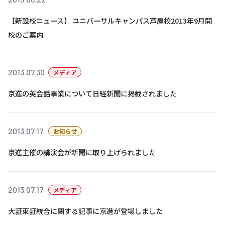
【新設校ニュース】 ユニバーサルキャンパス芦屋校2013年9月開
基本方針
校のご案内
安全と安心への取り組み
安全・安心にお通いいただくために
2013.07.30
メディア
活動報告
京進の英会話事業について日経新聞に掲載されました
お客様相談センター
メッセージアーカイブス
2013.07.17
お知らせ
京進主催の講演会が新聞に取り上げられました
2013.07.17
メディア
大証東証統合に関する記事に京進が登場しました