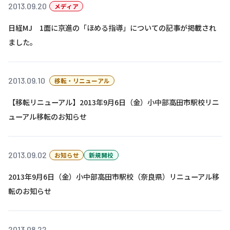
株主・投資家の皆さまへ
沿革
2013.09.20
京進リクルートInstagram
育児・暮らし
メディア
個人情報保護方針
CSRレポート
ビジョン／経営方針
社歌
新卒採用情報
京進グループの事業所
日経MJ 1面に京進の「ほめる指導」についての記事が掲載され
特別警報発令時の授業について
社会貢献活動
連結業績・財務
本社所在地
ました。
新卒採用デジタルパンフレット
Copyright © KYOSHIN Co., Ltd. All rights reserved.
ミャンマーへの支援活動
IRライブラリー
京進グループが目指す姿
中途採用
オリジナルバッグプロジェクト
2013.09.10
移転・リニューアル
IRカレンダー
子会社および関係会社
講師（アルバイト）募集
清華・京進発展フォーラム
【移転リニューアル】2013年9月6日（金）小中部高田市駅校リニ
ディスクロージャーポリシー
フランチャイズ事業
保育事業 採用
立木奨学金
ューアル移転のお知らせ
よくあるご質問
ソーシャルメディア公式アカウント
日本語教育事業 採用
価値創造の取り組み
免責事項
介護事業 採用
2013.09.02
お知らせ
新規開校
DX（デジタル変革）
IRお問合せ
2013年9月6日（金）小中部高田市駅校（奈良県）リニューアル移
DXビジョン・DX戦略
転のお知らせ
Kyoshin Digital Academy
卓越した安全・安心を目指して
2013.08.22