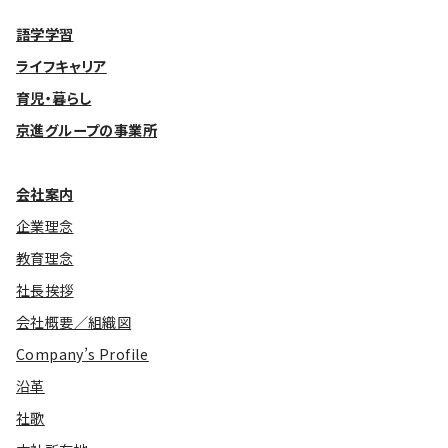
語学学習
ライフキャリア
育児・暮らし
京進グループの事業所
会社案内
企業理念
教育理念
社長挨拶
会社概要／組織図
Company’s Profile
沿革
社歌