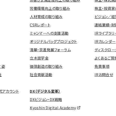
お客さま満足度向上の取り組み
株主・株式関
労働環境向上の取り組み
株主・投資家
人材育成の取り組み
ビジョン／経
CSRレポート
連結業績・財
ミャンマーへの支援活動
IRライブラリ
オリジナルバッグプロジェクト
IRカレンダー
清華・京進発展フォーラム
ディスクロー
立木奨学金
よくあるご質
す姿
価値創造の取り組み
免責事項
社
社会貢献活動
IRお問合せ
式アカウント
DX（デジタル変革）
DXビジョン・DX戦略
Kyoshin Digital Academy