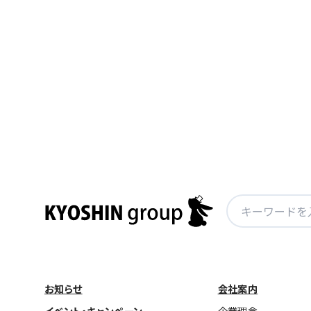
投
稿
ナ
ビ
ゲ
ー
シ
ョ
検
ン
索:
お知らせ
会社案内