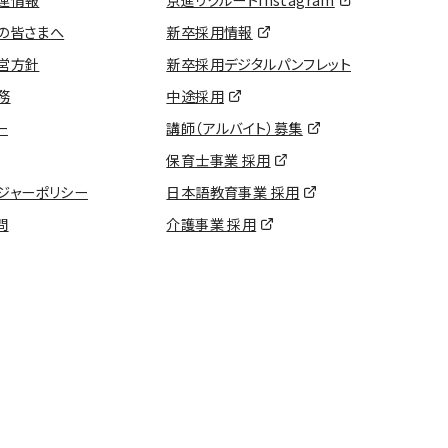
連情報
京進リクルートInstagram
の皆さまへ
新卒採用情報
営方針
新卒採用デジタルパンフレット
務
中途採用
ー
講師（アルバイト）募集
保育士事業 採用
ジャーポリシー
日本語教育事業 採用
問
介護事業 採用