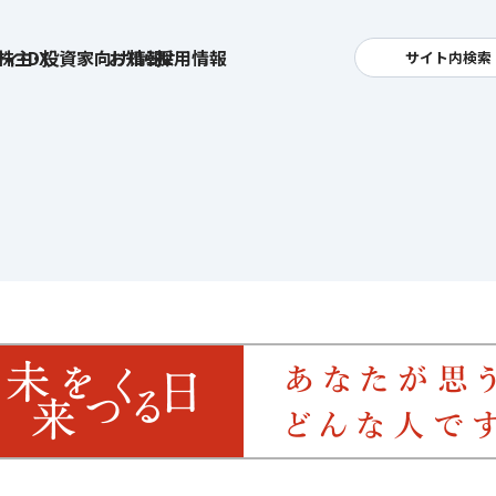
ィ・DX
株主・投資家向け情報
お知らせ
採用情報
サイト内検索
検索
卓越した安全・安心を目指して
へ
集
基本方針
活
安全と安心への取り組み
お
す姿
用
ポリシー
安全・安心にお通いいただくために
社
メッセージアーカイブス
式アカウント
ライフキャリアや就業
育児や
を支える
方針