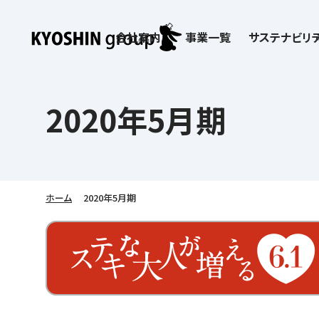
会社案内
事業一覧
サステナビリテ
検索:
サステナビリティ
会社案内
採用情報
株主・投資家向け情報
子どもたちの学びを支える
学習塾サービス一覧
2020年5月期
お客さま満足度向上の取り組み
企業理念
京進リクルートInstagram
IR ニュース
価値創造の取り組み
社歌
講師（アルバイト）募
IRライブラリー
労働環境向上の取り組み
教育理念
新卒採用情報
株主・株式関連情報
社会貢献活動
本社所在地
保育士事業 採用
IRカレンダー
人材育成の取り組み
社長挨拶
新卒採用デジタルパンフレット
よくあるご質問
学びの成果
京進グループが目指
日本語教育事業 採
ディスクロージャー
会社概要／組織図
中途採用
株主・投資家の皆さまへ
子会社および関係会
介護事業 採用
免責事項
ホーム
2020年5月期
Company’s Profile
ビジョン／経営方針
フランチャイズ事業
IRお問合せ
DX（デジタル変革）
沿革
連結業績・財務
ソーシャルメディア公
DXビジョン・DX戦略
情報セキュリティ方針
語学学習や留学
を支える
Kyoshin Digital Academy
デジタルガバナンス