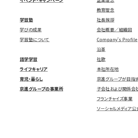
イベント・キャンペーン
企業理念
教育理念
学習塾
社長挨拶
学びの成果
会社概要／組織図
学習塾について
Company’s Profile
沿革
語学学習
社歌
ライフキャリア
本社所在地
育児・暮らし
京進グループが目指
京進グループの事業所
子会社および関係会
フランチャイズ事業
ソーシャルメディア公