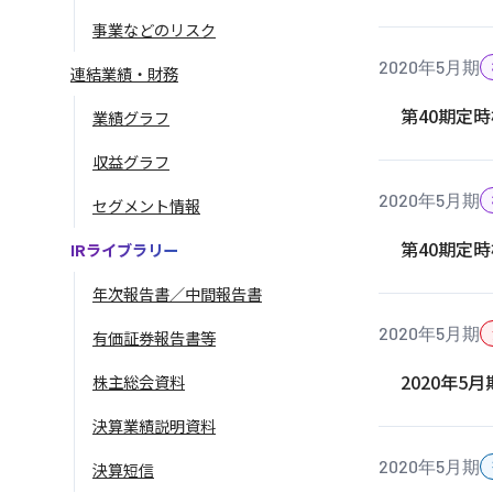
事業などのリスク
2020年5月期
連結業績・財務
第40期定
業績グラフ
収益グラフ
2020年5月期
セグメント情報
第40期定
IRライブラリー
年次報告書／中間報告書
2020年5月期
有価証券報告書等
2020年5
株主総会資料
決算業績説明資料
2020年5月期
決算短信