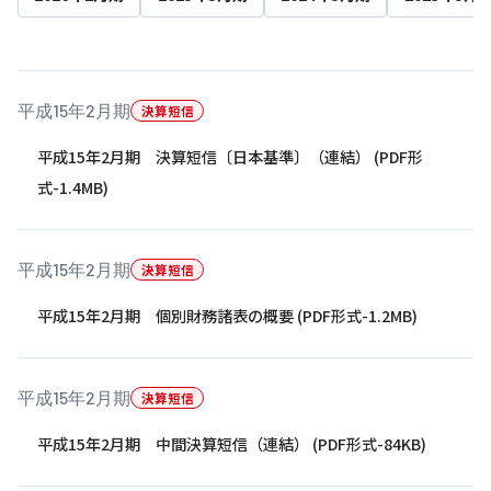
株主・投資家の皆さまへ
沿革
京進リクルートInstagram
育児・暮らし
個人情報保護方針
CSRレポート
ビジョン／経営方針
社歌
新卒採用情報
京進グループの事業所
特別警報発令時の授業について
社会貢献活動
連結業績・財務
本社所在地
新卒採用デジタルパンフレット
Copyright © KYOSHIN Co., Ltd. All rights reserved.
平成15年2月期
決算短信
ミャンマーへの支援活動
IRライブラリー
京進グループが目指す姿
中途採用
平成15年2月期 決算短信〔日本基準〕（連結） (PDF形
オリジナルバッグプロジェクト
IRカレンダー
子会社および関係会社
式-1.4MB)
講師（アルバイト）募集
清華・京進発展フォーラム
ディスクロージャーポリシー
フランチャイズ事業
保育事業 採用
立木奨学金
よくあるご質問
ソーシャルメディア公式アカウント
平成15年2月期
決算短信
日本語教育事業 採用
価値創造の取り組み
免責事項
平成15年2月期 個別財務諸表の概要 (PDF形式-1.2MB)
介護事業 採用
DX（デジタル変革）
IRお問合せ
DXビジョン・DX戦略
平成15年2月期
決算短信
Kyoshin Digital Academy
平成15年2月期 中間決算短信（連結） (PDF形式-84KB)
卓越した安全・安心を目指して