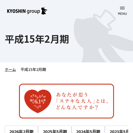
MENU
CLOSE
お知らせ
平成15年2月期
会社案内
事業一覧
会社案内
ホーム
平成15年2月期
京進グループについて
企業理念
学習塾
教育理念
株主・投資家向け情報
学びの成果
サステナビリティ
社長挨拶
学習塾について
採用情報
お客さま満足度向上の取り組み
株主・投資家向け情報
会社概要／組織図
語学学習
労働環境向上の取り組み
株主・株式関連情報
採用情報
Company’s Profile
お問い合わせ
ライフキャリア
人材育成の取り組み
利用規約
2026年2月期
2025年5月期
2024年5月期
2023年5月