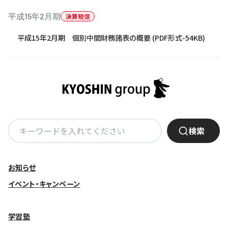
平成15年2月期
決算短信
基本方針
平成15年2月期 個別中間財務諸表の概要 (PDF形式-54KB)
安全と安心への取り組み
安全・安心にお通いいただくために
活動報告
お客様相談センター
検
メッセージアーカイブス
検索
索:
お知らせ
イベント・キャンペーン
学習塾