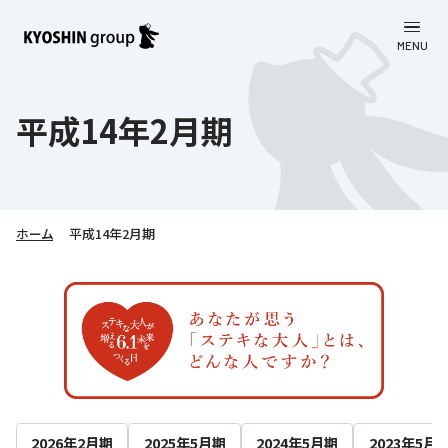
MENU
CLOSE
お知らせ
平成14年2月期
会社案内
事業一覧
会社案内
ホーム
平成14年2月期
京進グループについて
企業理念
学習塾
教育理念
株主・投資家向け情報
学びの成果
サステナビリティ
社長挨拶
学習塾について
採用情報
お客さま満足度向上の取り組み
株主・投資家向け情報
会社概要／組織図
語学学習
労働環境向上の取り組み
株主・株式関連情報
採用情報
Company’s Profile
お問い合わせ
ライフキャリア
人材育成の取り組み
利用規約
2026年2月期
2025年5月期
2024年5月期
2023年5月