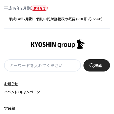
平成14年2月期
決算短信
基本方針
平成14年2月期 個別中間財務諸表の概要 (PDF形式-65KB)
安全と安心への取り組み
安全・安心にお通いいただくために
活動報告
お客様相談センター
検
メッセージアーカイブス
検索
索:
お知らせ
イベント・キャンペーン
学習塾