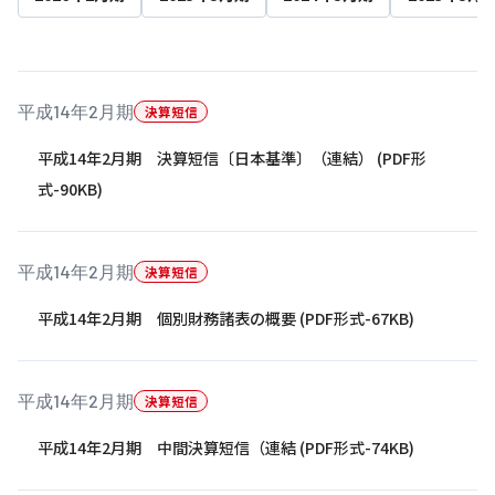
株主・投資家の皆さまへ
沿革
京進リクルートInstagram
育児・暮らし
個人情報保護方針
CSRレポート
ビジョン／経営方針
社歌
新卒採用情報
京進グループの事業所
特別警報発令時の授業について
社会貢献活動
連結業績・財務
本社所在地
新卒採用デジタルパンフレット
Copyright © KYOSHIN Co., Ltd. All rights reserved.
平成14年2月期
決算短信
ミャンマーへの支援活動
IRライブラリー
京進グループが目指す姿
中途採用
平成14年2月期 決算短信〔日本基準〕（連結） (PDF形
オリジナルバッグプロジェクト
IRカレンダー
子会社および関係会社
式-90KB)
講師（アルバイト）募集
清華・京進発展フォーラム
ディスクロージャーポリシー
フランチャイズ事業
保育事業 採用
立木奨学金
よくあるご質問
ソーシャルメディア公式アカウント
平成14年2月期
決算短信
日本語教育事業 採用
価値創造の取り組み
免責事項
平成14年2月期 個別財務諸表の概要 (PDF形式-67KB)
介護事業 採用
DX（デジタル変革）
IRお問合せ
DXビジョン・DX戦略
平成14年2月期
決算短信
Kyoshin Digital Academy
平成14年2月期 中間決算短信（連結 (PDF形式-74KB)
卓越した安全・安心を目指して