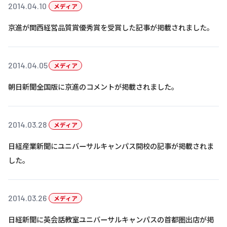
株主・投資家の皆さまへ
沿革
2014.04.10
京進リクルートInstagram
育児・暮らし
メディア
個人情報保護方針
CSRレポート
ビジョン／経営方針
社歌
新卒採用情報
京進グループの事業所
京進が関西経営品質賞優秀賞を受賞した記事が掲載されました。
特別警報発令時の授業について
社会貢献活動
連結業績・財務
本社所在地
新卒採用デジタルパンフレット
Copyright © KYOSHIN Co., Ltd. All rights reserved.
ミャンマーへの支援活動
IRライブラリー
京進グループが目指す姿
2014.04.05
メディア
中途採用
オリジナルバッグプロジェクト
IRカレンダー
子会社および関係会社
朝日新聞全国版に京進のコメントが掲載されました。
講師（アルバイト）募集
清華・京進発展フォーラム
ディスクロージャーポリシー
フランチャイズ事業
保育事業 採用
立木奨学金
よくあるご質問
ソーシャルメディア公式アカウント
2014.03.28
メディア
日本語教育事業 採用
価値創造の取り組み
免責事項
日経産業新聞にユニバーサルキャンパス開校の記事が掲載されま
介護事業 採用
DX（デジタル変革）
した。
IRお問合せ
DXビジョン・DX戦略
2014.03.26
メディア
Kyoshin Digital Academy
日経新聞に英会話教室ユニバーサルキャンパスの首都圏出店が掲
卓越した安全・安心を目指して