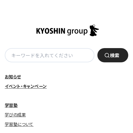
稿
ナ
ビ
ゲ
ー
シ
ョ
検
検索
ン
索:
お知らせ
イベント・キャンペーン
学習塾
学びの成果
学習塾について