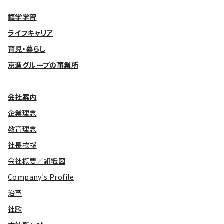
語学学習
ライフキャリア
育児・暮らし
京進グループの事業所
会社案内
企業理念
教育理念
社長挨拶
会社概要／組織図
Company’s Profile
沿革
社歌