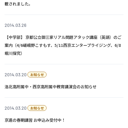
載されました。
基本方針
安全と安心への取り組み
2014.03.26
安全・安心にお通いいただくために
【中学部】 京都公立御三家リアル問題アタック講座（英語）のご
案内（4/6嵯峨野こすもす、5/11西京エンタープライジング、6/8
活動報告
堀川探究）
お客様相談センター
メッセージアーカイブス
2014.03.20
お知らせ
洛北高附属中・西京高附属中教育講演会のお知らせ
2014.03.20
お知らせ
京進の春期講習 お申込み受付中！