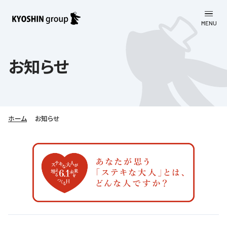
MENU
CLOSE
お知らせ
お知らせ
会社案内
事業一覧
会社案内
ホーム
お知らせ
京進グループについて
企業理念
学習塾
教育理念
株主・投資家向け情報
学びの成果
サステナビリティ
社長挨拶
学習塾について
採用情報
お客さま満足度向上の取り組み
株主・投資家向け情報
会社概要／組織図
語学学習
労働環境向上の取り組み
株主・株式関連情報
採用情報
Company’s Profile
お問い合わせ
ライフキャリア
人材育成の取り組み
利用規約