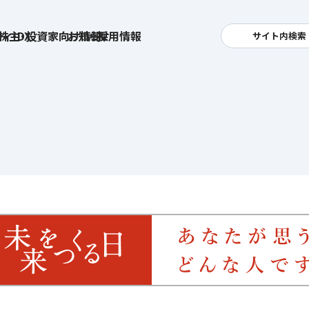
ィ・DX
株主・投資家向け情報
お知らせ
採用情報
サイト内検索
検索
卓越した安全・安心を目指して
へ
集
基本方針
活
安全と安心への取り組み
お
す姿
用
ポリシー
安全・安心にお通いいただくために
社
メッセージアーカイブス
式アカウント
ライフキャリアや就業
育児や
を支える
方針