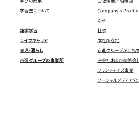
学びの成果
会社概要／組織図
学習塾について
Company’s Profile
沿革
語学学習
社歌
ライフキャリア
本社所在地
育児・暮らし
京進グループが目指
京進グループの事業所
子会社および関係会
フランチャイズ事業
ソーシャルメディア公