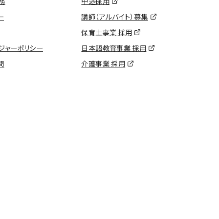
務
中途採用
ー
講師（アルバイト）募集
保育士事業 採用
ジャーポリシー
日本語教育事業 採用
問
介護事業 採用