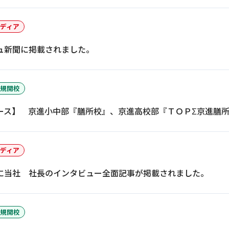
ディア
ュ新聞に掲載されました。
規開校
ース】 京進小中部『膳所校』、京進高校部『ＴＯＰΣ京進膳
イフキャリアサービス一覧へ
育児・暮らしサー
ディア
に当社 社長のインタビュー全面記事が掲載されました。
規開校