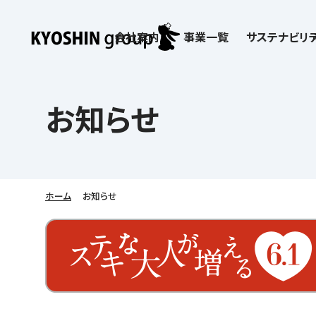
会社案内
事業一覧
サステナビリテ
検索:
サステナビリティ
会社案内
採用情報
株主・投資家向け情報
子どもたちの学びを支える
学習塾サービス一覧
お知らせ
お客さま満足度向上の取り組み
企業理念
京進リクルートInstagram
IR ニュース
価値創造の取り組み
社歌
講師（アルバイト）募
IRライブラリー
労働環境向上の取り組み
教育理念
新卒採用情報
株主・株式関連情報
社会貢献活動
本社所在地
保育士事業 採用
IRカレンダー
人材育成の取り組み
社長挨拶
新卒採用デジタルパンフレット
よくあるご質問
学びの成果
京進グループが目指
日本語教育事業 採
ディスクロージャー
会社概要／組織図
中途採用
株主・投資家の皆さまへ
子会社および関係会
介護事業 採用
免責事項
ホーム
お知らせ
Company’s Profile
ビジョン／経営方針
フランチャイズ事業
IRお問合せ
DX（デジタル変革）
沿革
連結業績・財務
ソーシャルメディア公
DXビジョン・DX戦略
情報セキュリティ方針
語学学習や留学
を支える
Kyoshin Digital Academy
デジタルガバナンス