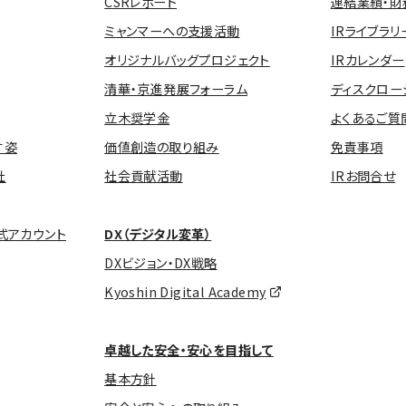
CSRレポート
連結業績・財
ミャンマーへの支援活動
IRライブラリ
オリジナルバッグプロジェクト
IRカレンダー
清華・京進発展フォーラム
ディスクロー
立木奨学金
よくあるご質
す姿
価値創造の取り組み
免責事項
社
社会貢献活動
IRお問合せ
式アカウント
DX（デジタル変革）
DXビジョン・DX戦略
Kyoshin Digital Academy
卓越した安全・安心を目指して
基本方針