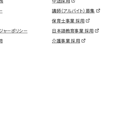
務
中途採用
ー
講師（アルバイト）募集
保育士事業 採用
ジャーポリシー
日本語教育事業 採用
問
介護事業 採用