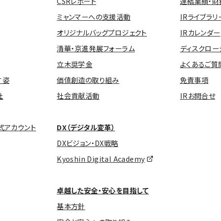
CSRレポート
連結業績・財
ミャンマーへの支援活動
IRライブラリ
オリジナルバッグプロジェクト
IRカレンダー
清華・京進発展フォーラム
ディスクロー
立木奨学金
よくあるご質
す姿
価値創造の取り組み
免責事項
社
社会貢献活動
IRお問合せ
式アカウント
DX（デジタル変革）
DXビジョン・DX戦略
Kyoshin Digital Academy
卓越した安全・安心を目指して
基本方針