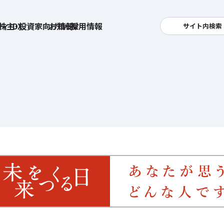
ィ・DX
株主・投資家向け情報
お知らせ
採用情報
サイト内検索
検索
卓越した安全・安心を目指して
へ
集
基本方針
活
安全と安心への取り組み
お
す姿
用
ポリシー
安全・安心にお通いいただくために
社
メッセージアーカイブス
式アカウント
ライフキャリアや就業
育児や
を支える
方針