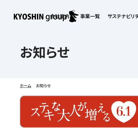
会社案内
事業一覧
サステナビリテ
検索:
サステナビリティ
会社案内
採用情報
株主・投資家向け情報
子どもたちの学びを支える
学習塾サービス一覧
お知らせ
お客さま満足度向上の取り組み
企業理念
京進リクルートInstagram
IR ニュース
価値創造の取り組み
社歌
講師（アルバイト）募
IRライブラリー
労働環境向上の取り組み
教育理念
新卒採用情報
株主・株式関連情報
社会貢献活動
本社所在地
保育士事業 採用
IRカレンダー
人材育成の取り組み
社長挨拶
新卒採用デジタルパンフレット
よくあるご質問
学びの成果
京進グループが目指
日本語教育事業 採
ディスクロージャー
会社概要／組織図
中途採用
株主・投資家の皆さまへ
子会社および関係会
介護事業 採用
免責事項
ホーム
お知らせ
Company’s Profile
ビジョン／経営方針
フランチャイズ事業
IRお問合せ
DX（デジタル変革）
沿革
連結業績・財務
ソーシャルメディア公
DXビジョン・DX戦略
情報セキュリティ方針
語学学習や留学
を支える
Kyoshin Digital Academy
デジタルガバナンス