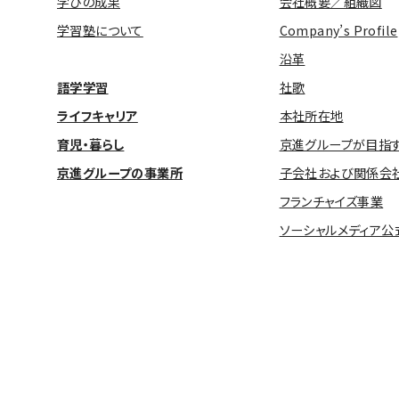
学びの成果
会社概要／組織図
学習塾について
Company’s Profile
沿革
語学学習
社歌
ライフキャリア
本社所在地
育児・暮らし
京進グループが目指
京進グループの事業所
子会社および関係会
フランチャイズ事業
ソーシャルメディア公