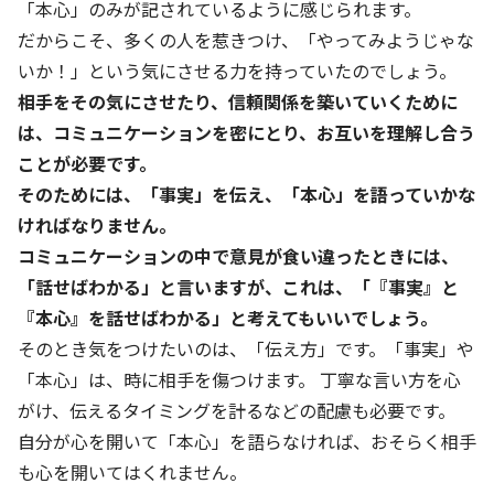
「本心」のみが記されているように感じられます。
だからこそ、多くの人を惹きつけ、「やってみようじゃな
基本方針
いか！」という気にさせる力を持っていたのでしょう。
安全と安心への取り組み
相手をその気にさせたり、信頼関係を築いていくために
は、コミュニケーションを密にとり、お互いを理解し合う
安全・安心にお通いいただくために
ことが必要です。
活動報告
そのためには、「事実」を伝え、「本心」を語っていかな
ければなりません。
お客様相談センター
コミュニケーションの中で意見が食い違ったときには、
メッセージアーカイブス
「話せばわかる」と言いますが、これは、「『事実』と
『本心』を話せばわかる」と考えてもいいでしょう。
そのとき気をつけたいのは、「伝え方」です。「事実」や
「本心」は、時に相手を傷つけます。 丁寧な言い方を心
がけ、伝えるタイミングを計るなどの配慮も必要です。
自分が心を開いて「本心」を語らなければ、おそらく相手
も心を開いてはくれません。