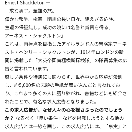
株主・投資家の皆さまへ
沿革
Ernest Shackleton ―
京進リクルートInstagram
育児・暮らし
個人情報保護方針
CSRレポート
「求む男子。至難の旅。
ビジョン／経営方針
社歌
新卒採用情報
京進グループの事業所
特別警報発令時の授業について
僅かな報酬。極寒。暗黒の長い日々。絶えざる危険。
社会貢献活動
連結業績・財務
本社所在地
生還の保証無し。成功の暁には名誉と賞賛を得る。
新卒採用デジタルパンフレット
Copyright © KYOSHIN Co., Ltd. All rights reserved.
ミャンマーへの支援活動
アーネスト・シャクルトン」
IRライブラリー
京進グループが目指す姿
中途採用
これは、南極点を目指したアイルランド人の冒険家アーネ
オリジナルバッグプロジェクト
IRカレンダー
子会社および関係会社
講師（アルバイト）募集
スト・ヘンリー・シャクルトンが、1914年ロンドンの新
清華・京進発展フォーラム
ディスクロージャーポリシー
フランチャイズ事業
聞に掲載した「大英帝国南極横断探検隊」の隊員募集の広
保育事業 採用
立木奨学金
告と言われています。
よくあるご質問
ソーシャルメディア公式アカウント
日本語教育事業 採用
厳しい条件や待遇にも関わらず、世界中から応募が殺到
価値創造の取り組み
免責事項
し、約5,000名の志願の手紙が舞い込んだと言われてお
介護事業 採用
DX（デジタル変革）
り、これまで多くの人に語り継がれ、書籍などにも紹介さ
IRお問合せ
れたことで、有名な求人広告となりました。
DXビジョン・DX戦略
この求人広告が、なぜ人々の心を揺さぶったのでしょう
か？
なるべく「良い条件」などを掲載しようとする他の
Kyoshin Digital Academy
求人広告とは一線を画し、この求人広告には、「事実」と
卓越した安全・安心を目指して