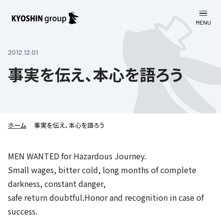
MENU
CLOSE
お知らせ
2012.12.01
事実を伝え、本心を語ろう
会社案内
事業一覧
会社案内
京進グループについて
企業理念
学習塾
ホーム
事実を伝え、本心を語ろう
教育理念
株主・投資家向け情報
学びの成果
サステナビリティ
MEN WANTED for Hazardous Journey.
社長挨拶
Small wages, bitter cold, long months of complete
学習塾について
採用情報
お客さま満足度向上の取り組み
株主・投資家向け情報
会社概要／組織図
darkness, constant danger,
語学学習
労働環境向上の取り組み
safe return doubtful.Honor and recognition in case of
株主・株式関連情報
採用情報
Company’s Profile
お問い合わせ
ライフキャリア
success.
人材育成の取り組み
利用規約