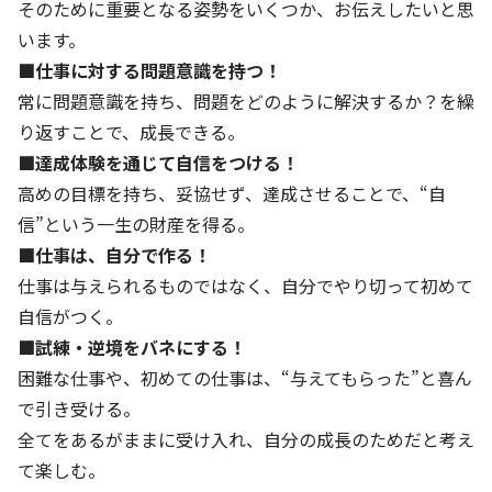
株主・投資家の皆さまへ
沿革
そのために重要となる姿勢をいくつか、お伝えしたいと思
京進リクルートInstagram
育児・暮らし
個人情報保護方針
CSRレポート
います。
ビジョン／経営方針
社歌
新卒採用情報
京進グループの事業所
特別警報発令時の授業について
■仕事に対する問題意識を持つ！
社会貢献活動
連結業績・財務
本社所在地
常に問題意識を持ち、問題をどのように解決するか？を繰
新卒採用デジタルパンフレット
Copyright © KYOSHIN Co., Ltd. All rights reserved.
ミャンマーへの支援活動
り返すことで、成長できる。
IRライブラリー
京進グループが目指す姿
中途採用
■達成体験を通じて自信をつける！
オリジナルバッグプロジェクト
IRカレンダー
子会社および関係会社
講師（アルバイト）募集
高めの目標を持ち、妥協せず、達成させることで、“自
清華・京進発展フォーラム
ディスクロージャーポリシー
フランチャイズ事業
信”という一生の財産を得る。
保育事業 採用
立木奨学金
■仕事は、自分で作る！
よくあるご質問
ソーシャルメディア公式アカウント
日本語教育事業 採用
仕事は与えられるものではなく、自分でやり切って初めて
価値創造の取り組み
免責事項
自信がつく。
介護事業 採用
DX（デジタル変革）
■試練・逆境をバネにする！
IRお問合せ
困難な仕事や、初めての仕事は、“与えてもらった”と喜ん
DXビジョン・DX戦略
で引き受ける。
全てをあるがままに受け入れ、自分の成長のためだと考え
Kyoshin Digital Academy
て楽しむ。
卓越した安全・安心を目指して