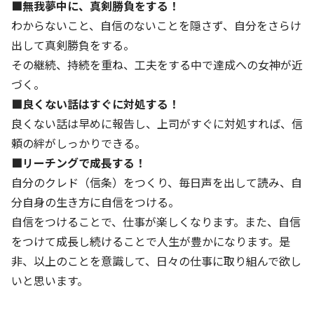
■無我夢中に、真剣勝負をする！
わからないこと、自信のないことを隠さず、自分をさらけ
基本方針
出して真剣勝負をする。
安全と安心への取り組み
その継続、持続を重ね、工夫をする中で達成への女神が近
づく。
安全・安心にお通いいただくために
■良くない話はすぐに対処する！
活動報告
良くない話は早めに報告し、上司がすぐに対処すれば、信
頼の絆がしっかりできる。
お客様相談センター
■リーチングで成長する！
メッセージアーカイブス
自分のクレド（信条）をつくり、毎日声を出して読み、自
分自身の生き方に自信をつける。
自信をつけることで、仕事が楽しくなります。また、自信
をつけて成長し続けることで人生が豊かになります。是
非、以上のことを意識して、日々の仕事に取り組んで欲し
いと思います。