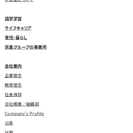
語学学習
ライフキャリア
育児・暮らし
京進グループの事業所
会社案内
企業理念
教育理念
社長挨拶
会社概要／組織図
Company’s Profile
沿革
社歌