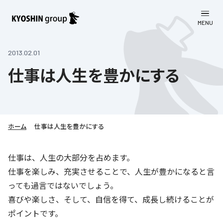
MENU
CLOSE
お知らせ
2013.02.01
仕事は人生を豊かにする
会社案内
事業一覧
会社案内
京進グループについて
企業理念
学習塾
ホーム
仕事は人生を豊かにする
教育理念
株主・投資家向け情報
学びの成果
サステナビリティ
仕事は、人生の大部分を占めます。
社長挨拶
仕事を楽しみ、充実させることで、人生が豊かになると言
学習塾について
採用情報
お客さま満足度向上の取り組み
株主・投資家向け情報
会社概要／組織図
っても過言ではないでしょう。
語学学習
労働環境向上の取り組み
喜びや楽しさ、そして、自信を得て、成長し続けることが
株主・株式関連情報
採用情報
Company’s Profile
お問い合わせ
ライフキャリア
ポイントです。
人材育成の取り組み
利用規約