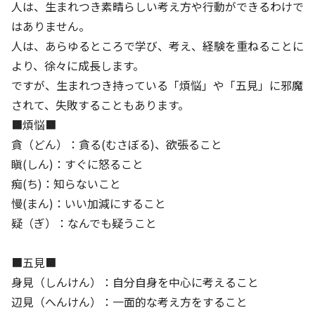
株主・投資家の皆さまへ
沿革
人は、生まれつき素晴らしい考え方や行動ができるわけで
京進リクルートInstagram
育児・暮らし
個人情報保護方針
CSRレポート
はありません。
ビジョン／経営方針
社歌
新卒採用情報
京進グループの事業所
特別警報発令時の授業について
人は、あらゆるところで学び、考え、経験を重ねることに
社会貢献活動
連結業績・財務
本社所在地
より、徐々に成長します。
新卒採用デジタルパンフレット
Copyright © KYOSHIN Co., Ltd. All rights reserved.
ミャンマーへの支援活動
ですが、生まれつき持っている「煩悩」や「五見」に邪魔
IRライブラリー
京進グループが目指す姿
中途採用
されて、失敗することもあります。
オリジナルバッグプロジェクト
IRカレンダー
子会社および関係会社
講師（アルバイト）募集
■煩悩■
清華・京進発展フォーラム
ディスクロージャーポリシー
フランチャイズ事業
貪（どん）：貪る(むさぼる)、欲張ること
保育事業 採用
立木奨学金
瞋(しん)：すぐに怒ること
よくあるご質問
ソーシャルメディア公式アカウント
日本語教育事業 採用
痴(ち)：知らないこと
価値創造の取り組み
免責事項
慢(まん)：いい加減にすること
介護事業 採用
DX（デジタル変革）
疑（ぎ）：なんでも疑うこと
IRお問合せ
DXビジョン・DX戦略
■五見■
身見（しんけん）：自分自身を中心に考えること
Kyoshin Digital Academy
辺見（へんけん）：一面的な考え方をすること
卓越した安全・安心を目指して