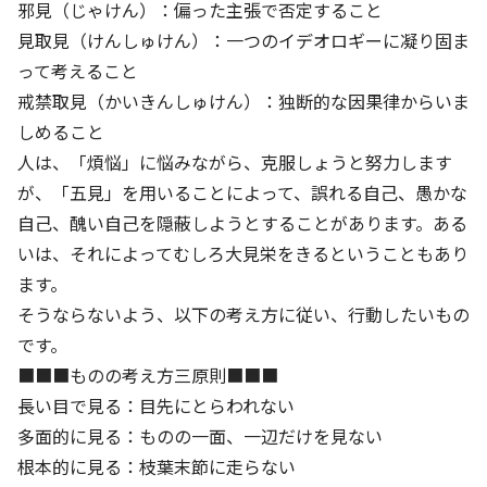
邪見（じゃけん）：偏った主張で否定すること
見取見（けんしゅけん）：一つのイデオロギーに凝り固ま
基本方針
って考えること
安全と安心への取り組み
戒禁取見（かいきんしゅけん）：独断的な因果律からいま
しめること
安全・安心にお通いいただくために
人は、「煩悩」に悩みながら、克服しょうと努力します
活動報告
が、「五見」を用いることによって、誤れる自己、愚かな
自己、醜い自己を隠蔽しようとすることがあります。ある
お客様相談センター
いは、それによってむしろ大見栄をきるということもあり
メッセージアーカイブス
ます。
そうならないよう、以下の考え方に従い、行動したいもの
です。
■■■ものの考え方三原則■■■
長い目で見る：目先にとらわれない
多面的に見る：ものの一面、一辺だけを見ない
根本的に見る：枝葉末節に走らない