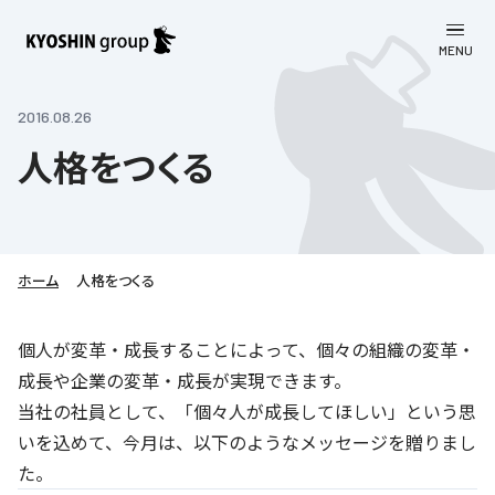
MENU
CLOSE
お知らせ
2016.08.26
人格をつくる
会社案内
事業一覧
会社案内
京進グループについて
企業理念
学習塾
ホーム
人格をつくる
教育理念
株主・投資家向け情報
学びの成果
サステナビリティ
個人が変革・成長することによって、個々の組織の変革・
社長挨拶
成長や企業の変革・成長が実現できます。
学習塾について
採用情報
お客さま満足度向上の取り組み
株主・投資家向け情報
会社概要／組織図
当社の社員として、「個々人が成長してほしい」という思
語学学習
労働環境向上の取り組み
いを込めて、今月は、以下のようなメッセージを贈りまし
株主・株式関連情報
採用情報
Company’s Profile
お問い合わせ
ライフキャリア
た。
人材育成の取り組み
利用規約