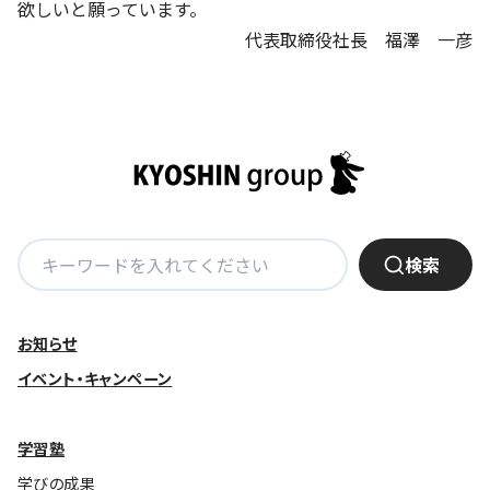
欲しいと願っています。
代表取締役社長 福澤 一彦
基本方針
安全と安心への取り組み
安全・安心にお通いいただくために
活動報告
お客様相談センター
検
検索
メッセージアーカイブス
索:
お知らせ
イベント・キャンペーン
学習塾
学びの成果