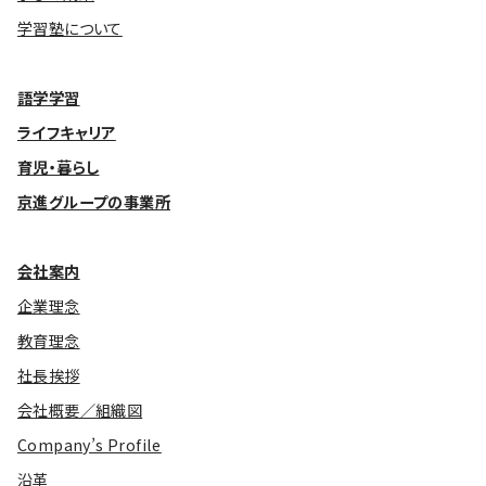
学習塾について
語学学習
ライフキャリア
育児・暮らし
京進グループの事業所
会社案内
企業理念
教育理念
社長挨拶
会社概要／組織図
Company’s Profile
沿革