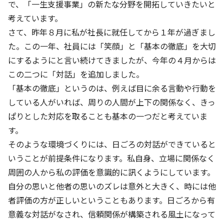
株主・投資家の皆さまへ
沿革
で、「一生支援事業」の新たな分野を開拓していきたいと
京進リクルートInstagram
育児・暮らし
個人情報保護方針
CSRレポート
考えています。
ビジョン／経営方針
社歌
新卒採用情報
京進グループの事業所
特別警報発令時の授業について
さて、昨年８月に私が社長に就任してから１年が過ぎまし
社会貢献活動
連結業績・財務
本社所在地
た。この一年、社員には「笑顔」と「基本の徹底」を大切
新卒採用デジタルパンフレット
Copyright © KYOSHIN Co., Ltd. All rights reserved.
ミャンマーへの支援活動
にするようにと言い続けてきましたが、今年の４月からは
IRライブラリー
京進グループが目指す姿
中途採用
この二つに「対話」を追加しました。
オリジナルバッグプロジェクト
IRカレンダー
子会社および関係会社
講師（アルバイト）募集
「基本の徹底」というのは、例えば目に余る言動や行動を
清華・京進発展フォーラム
ディスクロージャーポリシー
フランチャイズ事業
している人がいれば、周りの人間が上下の関係なく、きっ
保育事業 採用
立木奨学金
ぱりとした対応を取ることも基本の一つだと考えていま
よくあるご質問
ソーシャルメディア公式アカウント
日本語教育事業 採用
す。
価値創造の取り組み
免責事項
そのような環境づくりには、日ごろの対話ができていると
介護事業 採用
DX（デジタル変革）
いうことが前提条件になります。私自身、立場に関係なく
IRお問合せ
周囲の人から私の評価を意識的に訊くようにしています。
DXビジョン・DX戦略
自分の思いと他者の思いのズレは意外と大きく、時には他
者評価の方が正しいということもあります。日ごろから有
Kyoshin Digital Academy
意義な対話がなされ、信頼関係が構築される風土になって
卓越した安全・安心を目指して