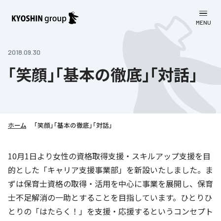
MENU
CLOSE
お知らせ
2018.09.30
「笑顔」「基本の徹底」「対話」
会社案内
事業一覧
会社案内
京進グループについて
企業理念
学習塾
ホーム
「笑顔」「基本の徹底」「対話」
教育理念
株主・投資家向け情報
学びの成果
サステナビリティ
10月1日より女性の資格取得支援・スキルアップ支援を目
社長挨拶
的とした「キャリア支援事業部」を新設いたしました。ま
学習塾について
採用情報
お客さま満足度向上の取り組み
株主・投資家向け情報
会社概要／組織図
ずは保育士資格の取得・活用を中心に事業を展開し、保育
語学学習
労働環境向上の取り組み
士不足解消の一助とすることを目指しています。ひとりひ
株主・株式関連情報
採用情報
Company’s Profile
お問い合わせ
ライフキャリア
とりの「はたらく！」を支援・応援するというコンセプト
人材育成の取り組み
利用規約