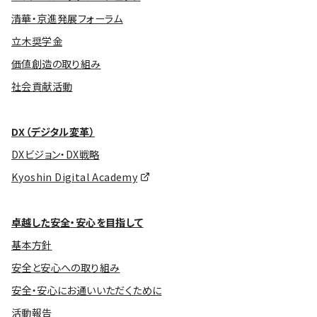
清華・京進発展フォーラム
立木奨学金
価値創造の取り組み
社会貢献活動
DX（デジタル変革）
DXビジョン・DX戦略
Kyoshin Digital Academy
卓越した安全・安心を目指して
基本方針
安全と安心への取り組み
安全・安心にお通いいただくために
活動報告