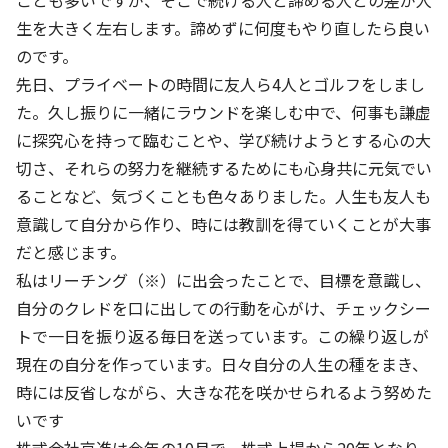
ことも多いですが、そこで続ける人と諦める人との差が人
株主・投資家の皆さまへ
沿革
京進リクルートInstagram
育児・暮らし
生を大きく左右します。諦めずに何度もやり直したら良い
個人情報保護方針
CSRレポート
ビジョン／経営方針
社歌
新卒採用情報
のです。
京進グループの事業所
特別警報発令時の授業について
社会貢献活動
連結業績・財務
本社所在地
先日、プライベートの時間に友人ら4人とゴルフをしまし
新卒採用デジタルパンフレット
Copyright © KYOSHIN Co., Ltd. All rights reserved.
ミャンマーへの支援活動
た。久し振りに一緒にラウンドを楽しむ中で、何事も謙虚
IRライブラリー
京進グループが目指す姿
中途採用
に探究心を持って臨むことや、学び続けようとする心の大
オリジナルバッグプロジェクト
IRカレンダー
子会社および関係会社
切さ、それらの努力を継続するためにも心身共に元気でい
講師（アルバイト）募集
清華・京進発展フォーラム
ることなど、気づくことも色々ありました。人生も友人も
ディスクロージャーポリシー
フランチャイズ事業
保育事業 採用
意識して自分から作り、時には教訓を得ていくことが大事
立木奨学金
よくあるご質問
ソーシャルメディア公式アカウント
だと感じます。
日本語教育事業 採用
価値創造の取り組み
私はリーチング（※）に出会ったことで、目標を意識し、
免責事項
介護事業 採用
自分のクレドを口に出しての行動を心がけ、チェックシー
DX（デジタル変革）
IRお問合せ
トで一日を振り返る毎日を送っています。この繰り返しが
DXビジョン・DX戦略
現在の自分を作っています。日々自分の人生の種をまき、
時には反省しながら、大きな花を咲かせられるよう努めた
Kyoshin Digital Academy
いです
卓越した安全・安心を目指して