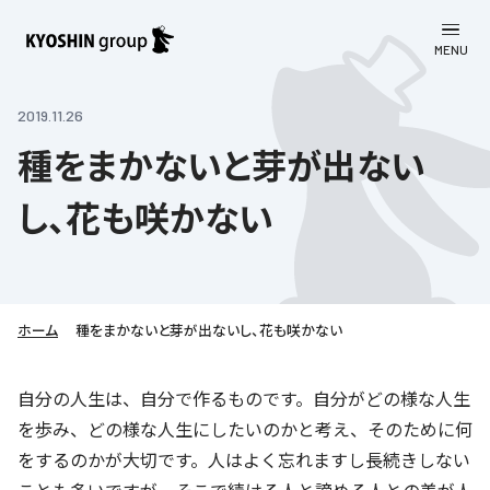
MENU
CLOSE
お知らせ
2019.11.26
種をまかないと芽が出ない
会社案内
し、花も咲かない
事業一覧
会社案内
京進グループについて
企業理念
学習塾
教育理念
株主・投資家向け情報
ホーム
学びの成果
サステナビリティ
種をまかないと芽が出ないし、花も咲かない
社長挨拶
学習塾について
採用情報
お客さま満足度向上の取り組み
株主・投資家向け情報
自分の人生は、自分で作るものです。自分がどの様な人生
会社概要／組織図
語学学習
を歩み、どの様な人生にしたいのかと考え、そのために何
労働環境向上の取り組み
株主・株式関連情報
採用情報
Company’s Profile
お問い合わせ
をするのかが大切です。人はよく忘れますし長続きしない
ライフキャリア
人材育成の取り組み
利用規約