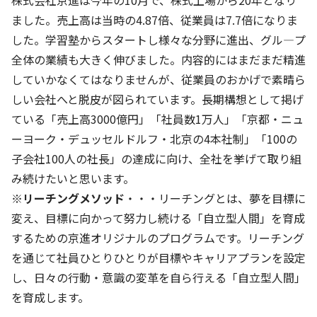
株式会社京進は今年の10月で、株式上場から20年となり
ました。売上高は当時の4.87倍、従業員は7.7倍になりま
基本方針
した。学習塾からスタートし様々な分野に進出、グル―プ
全体の業績も大きく伸びました。内容的にはまだまだ精進
安全と安心への取り組み
していかなくてはなりませんが、従業員のおかげで素晴ら
安全・安心にお通いいただくために
しい会社へと脱皮が図られています。長期構想として掲げ
活動報告
ている「売上高3000億円」「社員数1万人」「京都・ニュ
ーヨーク・デュッセルドルフ・北京の4本社制」「100の
お客様相談センター
子会社100人の社長」の達成に向け、全社を挙げて取り組
メッセージアーカイブス
み続けたいと思います。
※
リーチングメソッド
・・・リーチングとは、夢を目標に
変え、目標に向かって努力し続ける「自立型人間」を育成
するための京進オリジナルのプログラムです。リーチング
を通じて社員ひとりひとりが目標やキャリアプランを設定
し、日々の行動・意識の変革を自ら行える「自立型人間」
を育成します。