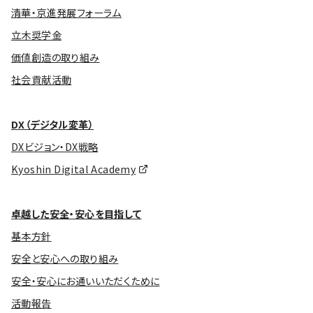
清華・京進発展フォーラム
立木奨学金
価値創造の取り組み
社会貢献活動
DX（デジタル変革）
DXビジョン・DX戦略
Kyoshin Digital Academy
卓越した安全・安心を目指して
基本方針
安全と安心への取り組み
安全・安心にお通いいただくために
活動報告