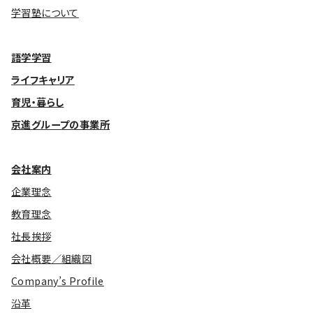
学習塾について
語学学習
ライフキャリア
育児・暮らし
京進グループの事業所
会社案内
企業理念
教育理念
社長挨拶
会社概要／組織図
Company’s Profile
沿革