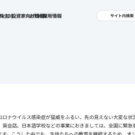
ィ・DX
株主・投資家向け情報
お知らせ
採用情報
サイト内検索
検索
卓越した安全・安心を目指して
へ
集
基本方針
活
安全と安心への取り組み
お
す姿
用
ポリシー
安全・安心にお通いいただくために
社
メッセージアーカイブス
式アカウント
コロナウイルス感染症が猛威をふるい、先の見えない大変な状
ライフキャリアや就業
育児や
を支える
、英会話、日本語学校などの事業におきましては、全国に緊急事
方針
ます。こうした中でも、生徒たちへの教育を継続するため、オ