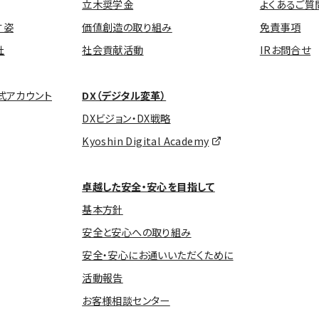
立木奨学金
よくあるご質
す姿
価値創造の取り組み
免責事項
社
社会貢献活動
IRお問合せ
式アカウント
DX（デジタル変革）
DXビジョン・DX戦略
Kyoshin Digital Academy
卓越した安全・安心を目指して
基本方針
安全と安心への取り組み
安全・安心にお通いいただくために
活動報告
お客様相談センター