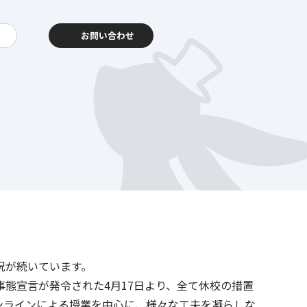
お問い合わせ
動報告
客様相談センター
況が続いています。
暮らし
を支える
態宣言が発令された4月17日より、全て休校の措置
ンラインによる授業を中心に、様々な工夫を凝らしな