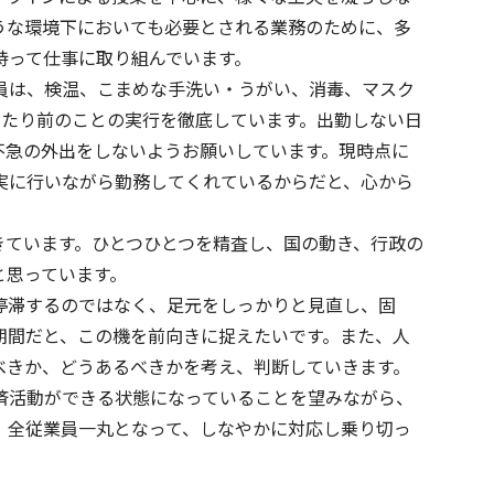
うな環境下においても必要とされる業務のために、多
持って仕事に取り組んでいます。
員は、検温、こまめな手洗い・うがい、消毒、マスク
当たり前のことの実行を徹底しています。出勤しない日
不急の外出をしないようお願いしています。現時点に
実に行いながら勤務してくれているからだと、心から
きています。ひとつひとつを精査し、国の動き、行政の
と思っています。
ビス一覧へ
停滞するのではなく、足元をしっかりと見直し、固
期間だと、この機を前向きに捉えたいです。また、人
べきか、どうあるべきかを考え、判断していきます。
済活動ができる状態になっていることを望みながら、
、全従業員一丸となって、しなやかに対応し乗り切っ