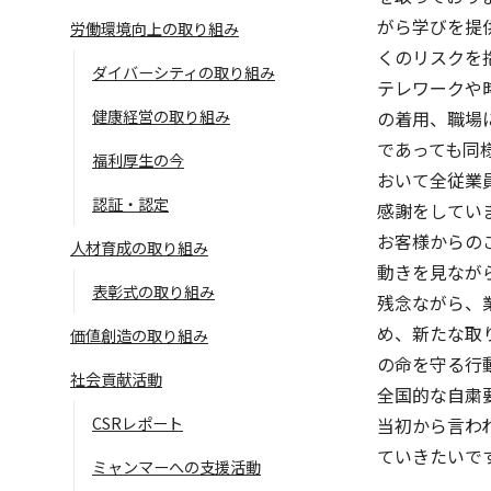
がら学びを提
労働環境向上の取り組み
くのリスクを
ダイバーシティの取り組み
テレワークや
健康経営の取り組み
の着用、職場
であっても同
福利厚生の今
おいて全従業
認証・認定
感謝をしてい
お客様からの
人材育成の取り組み
動きを見なが
語学学習サービス一覧へ
ラ
表彰式の取り組み
残念ながら、
め、新たな取
価値創造の取り組み
の命を守る行
社会貢献活動
全国的な自粛
CSRレポート
当初から言わ
ていきたいで
ミャンマーへの支援活動