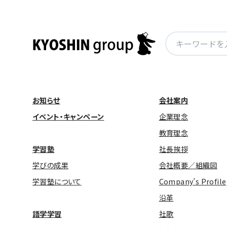
検
索:
お知らせ
会社案内
イベント・キャンペーン
企業理念
教育理念
学習塾
社長挨拶
学びの成果
会社概要／組織図
学習塾について
Company’s Profile
沿革
語学学習
社歌