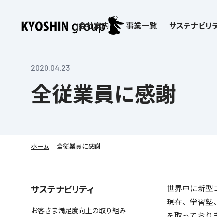
会社案内
事業一覧
サステナビリテ
検索:
サステナビリティ
会社案内
採用情報
株主・投資家向け情報
子どもたちの学びを支える
学習塾サービス一覧
2020.04.23
全従業員に感謝
お客さま満足度向上の取り組み
企業理念
京進リクルートInstagram
IR ニュース
価値創造の取り組み
社歌
講師（アルバイト）募
IRライブラリー
労働環境向上の取り組み
教育理念
新卒採用情報
株主・株式関連情報
社会貢献活動
本社所在地
保育士事業 採用
IRカレンダー
人材育成の取り組み
社長挨拶
新卒採用デジタルパンフレット
よくあるご質問
学びの成果
京進グループが目指
日本語教育事業 採
ディスクロージャー
会社概要／組織図
中途採用
株主・投資家の皆さまへ
子会社および関係会
介護事業 採用
免責事項
ホーム
全従業員に感謝
Company’s Profile
ビジョン／経営方針
フランチャイズ事業
IRお問合せ
DX（デジタル変革）
沿革
連結業績・財務
ソーシャルメディア公
DXビジョン・DX戦略
情報セキュリティ方針
世界中に新型
サステナビリティ
語学学習や留学
を支える
現在、学習塾
Kyoshin Digital Academy
デジタルガバナンス
お客さま満足度向上の取り組み
を取っており