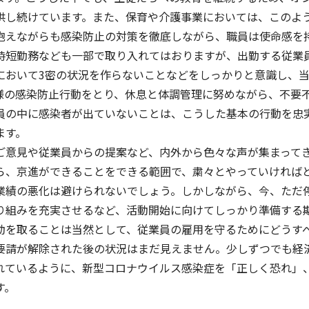
供し続けています。また、保育や介護事業においては、このよ
抱えながらも感染防止の対策を徹底しながら、職員は使命感を
時短勤務なども一部で取り入れてはおりますが、出勤する従業
において3密の状況を作らないことなどをしっかりと意識し、
様の感染防止行動をとり、休息と体調管理に努めながら、不要
員の中に感染者が出ていないことは、こうした基本の行動を忠
ます。
ご意見や従業員からの提案など、内外から色々な声が集まって
ら、京進ができることをできる範囲で、粛々とやっていければ
イフキャリアサービス一覧へ
育児・暮らしサー
業績の悪化は避けられないでしょう。しかしながら、今、ただ
り組みを充実させるなど、活動開始に向けてしっかり準備する
動を取ることは当然として、従業員の雇用を守るためにどうす
要請が解除された後の状況はまだ見えません。少しずつでも経
れているように、新型コロナウイルス感染症を「正しく恐れ」
す。