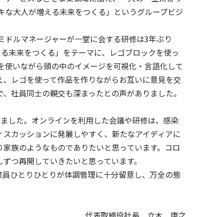
テキな大人が増える未来をつくる」というグループビジ
。
。ミドルマネージャーが一堂に会する研修は3年ぶり
える未来をつくる」をテーマに、レゴブロックを使っ
を使いながら頭の中のイメージを可視化・言語化して
え、レゴを使って作品を作りながらお互いに意見を交
で、社員同士の親交も深まったとの声がありました。
きました。オンラインを利用した会議や研修は、感染
ビス一覧へ
ィスカッションに発展しやすく、新たなアイディアに
り家族のようなものでありたいと思っています。コロ
しずつ再開していきたいと思っています。
業員ひとりひとりが体調管理に十分留意し、万全の態
代表取締役社長 立木 康之