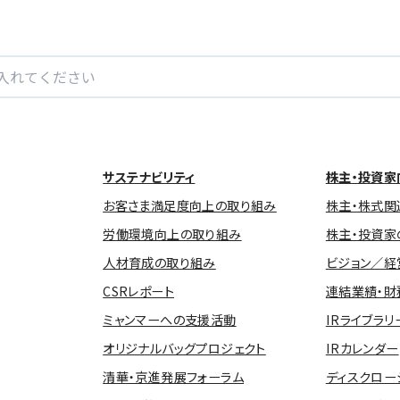
サステナビリティ
株主・投資家
お客さま満足度向上の取り組み
株主・株式関
労働環境向上の取り組み
株主・投資家
人材育成の取り組み
ビジョン／経
CSRレポート
連結業績・財
ミャンマーへの支援活動
IRライブラリ
オリジナルバッグプロジェクト
IRカレンダー
清華・京進発展フォーラム
ディスクロー