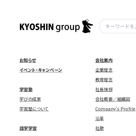
検
索:
お知らせ
会社案内
イベント・キャンペーン
企業理念
教育理念
学習塾
社長挨拶
学びの成果
会社概要／組織図
学習塾について
Company’s Profile
沿革
語学学習
社歌