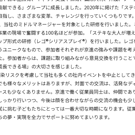
貢献できる」グループに成長しました。2020年に掲げた「ス
目指し、さまざまな変革、チャレンジを行っていくつもりです
2日、当社のミドルマネージャーを対象とした研修を行いました
事業の現場で奮闘する100名ほどが参加。「ステキな大人が増
ップ形式の研修（レゴ®シリアスプレイ®）を行いました。レゴ
うユニークなもので、参加者それぞれが京進の強みや課題を考
た。参加者からは、課題に取り組みながら意見交換を行うこと
成長できる場」の大切さを感じました。
感染リスクを考慮して当社も多くの社内イベントを中止として
イフキャリアサービス一覧へ
育児・暮らしサー
でも様々なメリットはありますが、対面での交流は、活発なデ
ースも少なくありません。京進で働く従業員同士は、仲間であ
しっかり行いつつ、今後は顔を合わせながらの交流の機会も少
試に挑む子どもたちにとっては一番大切な時期になります。従
ちの夢・実現を全力でサポートに努めてまいります。