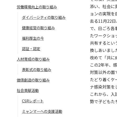
添い、社会に
労働環境向上の取り組み
ョンの実現を
ダイバーシティの取り組み
去る11月2
健康経営の取り組み
で、日ごろ各
たワークショ
福利厚生の今
共有するとい
認証・認定
換しあいまし
改めて「共に
人材育成の取り組み
この2年半、
語学学習サービス一覧へ
ラ
表彰式の取り組み
対策以外の面
たどり着くケ
価値創造の取り組み
ナ感染対策を
社会貢献活動
これから、入
CSRレポート
勢で子どもた
ミャンマーへの支援活動