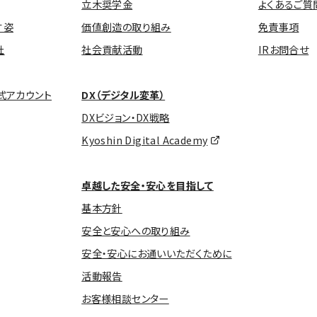
立木奨学金
よくあるご質
す姿
価値創造の取り組み
免責事項
社
社会貢献活動
IRお問合せ
式アカウント
DX（デジタル変革）
DXビジョン・DX戦略
Kyoshin Digital Academy
卓越した安全・安心を目指して
基本方針
安全と安心への取り組み
安全・安心にお通いいただくために
活動報告
お客様相談センター