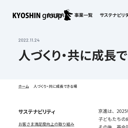
会社案内
事業一覧
サステナビリテ
検索:
サステナビリティ
会社案内
採用情報
株主・投資家向け情報
子どもたちの学びを支える
学習塾サービス一覧
2022.11.24
人づくり・共に成長
お客さま満足度向上の取り組み
企業理念
京進リクルートInstagram
IR ニュース
価値創造の取り組み
社歌
講師（アルバイト）募
IRライブラリー
労働環境向上の取り組み
教育理念
新卒採用情報
株主・株式関連情報
社会貢献活動
本社所在地
保育士事業 採用
IRカレンダー
人材育成の取り組み
社長挨拶
新卒採用デジタルパンフレット
よくあるご質問
学びの成果
京進グループが目指
日本語教育事業 採
ディスクロージャー
会社概要／組織図
中途採用
株主・投資家の皆さまへ
子会社および関係会
介護事業 採用
免責事項
ホーム
人づくり・共に成長できる場
Company’s Profile
ビジョン／経営方針
フランチャイズ事業
IRお問合せ
DX（デジタル変革）
沿革
連結業績・財務
ソーシャルメディア公
DXビジョン・DX戦略
情報セキュリティ方針
京進は、202
サステナビリティ
語学学習や留学
を支える
子どもたちの
Kyoshin Digital Academy
デジタルガバナンス
お客さま満足度向上の取り組み
その後、英会