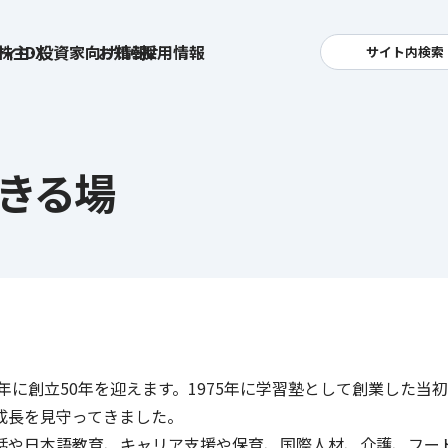
ィ・DX
株主・投資家向け情報
お知らせ
採用情報
サイト内検索
検索
卓越した安全・安心を目指して
へ
できる場
集
基本方針
活
安全と安心への取り組み
お
す姿
用
ポリシー
安全・安心にお通いいただくために
社
メッセージアーカイブス
式アカウント
5年に創立50年を迎えます。1975年に学習塾として創業した
ライフキャリアや就業
育児や
を支える
成長を見守ってきました。
方針
話や日本語教育、キャリア支援や保育、国際人材、介護、フー