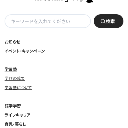
ー
シ
ョ
検
検索
ン
索:
お知らせ
イベント・キャンペーン
学習塾
学びの成果
学習塾について
語学学習
ライフキャリア
育児・暮らし