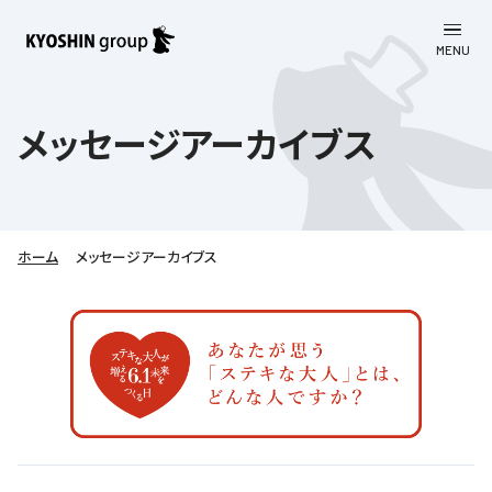
MENU
CLOSE
お知らせ
メッセージアーカイブス
会社案内
事業一覧
会社案内
ホーム
メッセージアーカイブス
京進グループについて
企業理念
学習塾
教育理念
株主・投資家向け情報
学びの成果
サステナビリティ
社長挨拶
学習塾について
採用情報
お客さま満足度向上の取り組み
株主・投資家向け情報
会社概要／組織図
語学学習
労働環境向上の取り組み
株主・株式関連情報
採用情報
Company’s Profile
お問い合わせ
ライフキャリア
人材育成の取り組み
利用規約