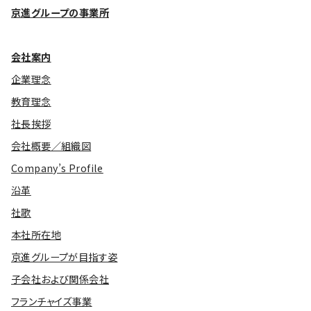
京進グループの事業所
会社案内
企業理念
教育理念
社長挨拶
会社概要／組織図
Company’s Profile
沿革
社歌
本社所在地
京進グループが目指す姿
子会社および関係会社
フランチャイズ事業