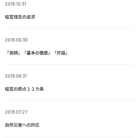
株主・投資家の皆さまへ
沿革
2018.10.31
京進リクルートInstagram
育児・暮らし
個人情報保護方針
CSRレポート
ビジョン／経営方針
社歌
新卒採用情報
京進グループの事業所
経営理念の追求
特別警報発令時の授業について
社会貢献活動
連結業績・財務
本社所在地
新卒採用デジタルパンフレット
Copyright © KYOSHIN Co., Ltd. All rights reserved.
ミャンマーへの支援活動
IRライブラリー
京進グループが目指す姿
2018.09.30
中途採用
オリジナルバッグプロジェクト
IRカレンダー
子会社および関係会社
「笑顔」「基本の徹底」「対話」
講師（アルバイト）募集
清華・京進発展フォーラム
ディスクロージャーポリシー
フランチャイズ事業
保育事業 採用
立木奨学金
よくあるご質問
ソーシャルメディア公式アカウント
2018.08.31
日本語教育事業 採用
価値創造の取り組み
免責事項
経営の原点１２カ条
介護事業 採用
DX（デジタル変革）
IRお問合せ
DXビジョン・DX戦略
2018.07.27
Kyoshin Digital Academy
自然災害への対応
卓越した安全・安心を目指して