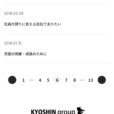
2018.02.28
社員が誇りに思える会社でありたい
2018.01.31
京進の発展・成長のために
投
<
>
1
…
4
5
6
7
8
…
13
稿
ナ
ビ
ゲ